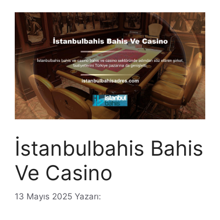
İstanbulbahis Bahis
Ve Casino
13 Mayıs 2025
Yazarı: