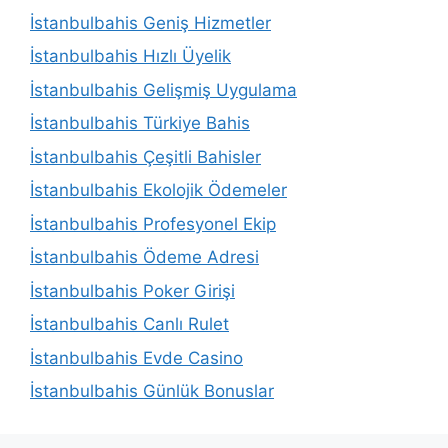
İstanbulbahis Geniş Hizmetler
İstanbulbahis Hızlı Üyelik
İstanbulbahis Gelişmiş Uygulama
İstanbulbahis Türkiye Bahis
İstanbulbahis Çeşitli Bahisler
İstanbulbahis Ekolojik Ödemeler
İstanbulbahis Profesyonel Ekip
İstanbulbahis Ödeme Adresi
İstanbulbahis Poker Girişi
İstanbulbahis Canlı Rulet
İstanbulbahis Evde Casino
İstanbulbahis Günlük Bonuslar