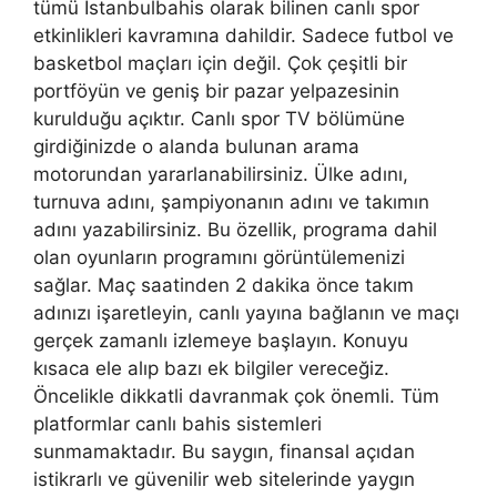
tümü İstanbulbahis olarak bilinen canlı spor
etkinlikleri kavramına dahildir. Sadece futbol ve
basketbol maçları için değil. Çok çeşitli bir
portföyün ve geniş bir pazar yelpazesinin
kurulduğu açıktır. Canlı spor TV bölümüne
girdiğinizde o alanda bulunan arama
motorundan yararlanabilirsiniz. Ülke adını,
turnuva adını, şampiyonanın adını ve takımın
adını yazabilirsiniz. Bu özellik, programa dahil
olan oyunların programını görüntülemenizi
sağlar. Maç saatinden 2 dakika önce takım
adınızı işaretleyin, canlı yayına bağlanın ve maçı
gerçek zamanlı izlemeye başlayın. Konuyu
kısaca ele alıp bazı ek bilgiler vereceğiz.
Öncelikle dikkatli davranmak çok önemli. Tüm
platformlar canlı bahis sistemleri
sunmamaktadır. Bu saygın, finansal açıdan
istikrarlı ve güvenilir web sitelerinde yaygın