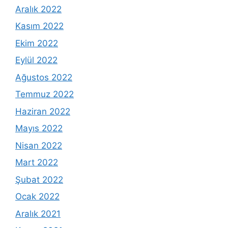
Aralık 2022
Kasım 2022
Ekim 2022
Eylül 2022
Ağustos 2022
Temmuz 2022
Haziran 2022
Mayıs 2022
Nisan 2022
Mart 2022
Şubat 2022
Ocak 2022
Aralık 2021