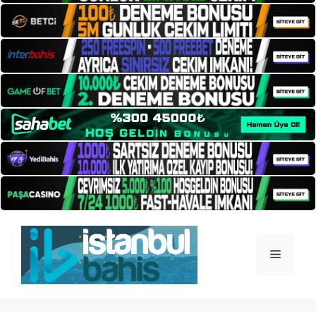
İçeriğe
atla
Menü