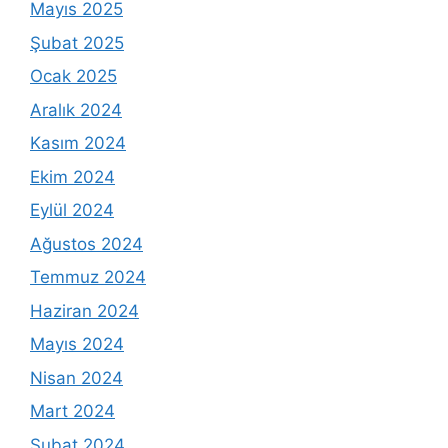
Mayıs 2025
Şubat 2025
Ocak 2025
Aralık 2024
Kasım 2024
Ekim 2024
Eylül 2024
Ağustos 2024
Temmuz 2024
Haziran 2024
Mayıs 2024
Nisan 2024
Mart 2024
Şubat 2024