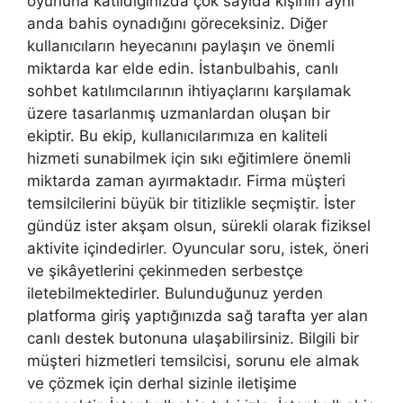
oyununa katıldığınızda çok sayıda kişinin aynı
anda bahis oynadığını göreceksiniz. Diğer
kullanıcıların heyecanını paylaşın ve önemli
miktarda kar elde edin. İstanbulbahis, canlı
sohbet katılımcılarının ihtiyaçlarını karşılamak
üzere tasarlanmış uzmanlardan oluşan bir
ekiptir. Bu ekip, kullanıcılarımıza en kaliteli
hizmeti sunabilmek için sıkı eğitimlere önemli
miktarda zaman ayırmaktadır. Firma müşteri
temsilcilerini büyük bir titizlikle seçmiştir. İster
gündüz ister akşam olsun, sürekli olarak fiziksel
aktivite içindedirler. Oyuncular soru, istek, öneri
ve şikâyetlerini çekinmeden serbestçe
iletebilmektedirler. Bulunduğunuz yerden
platforma giriş yaptığınızda sağ tarafta yer alan
canlı destek butonuna ulaşabilirsiniz. Bilgili bir
müşteri hizmetleri temsilcisi, sorunu ele almak
ve çözmek için derhal sizinle iletişime