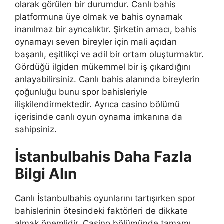
olarak görülen bir durumdur. Canlı bahis
platformuna üye olmak ve bahis oynamak
inanılmaz bir ayrıcalıktır. Şirketin amacı, bahis
oynamayı seven bireyler için mali açıdan
başarılı, eşitlikçi ve adil bir ortam oluşturmaktır.
Gördüğü ilgiden mükemmel bir iş çıkardığını
anlayabilirsiniz. Canlı bahis alanında bireylerin
çoğunluğu bunu spor bahisleriyle
ilişkilendirmektedir. Ayrıca casino bölümü
içerisinde canlı oyun oynama imkanına da
sahipsiniz.
İstanbulbahis Daha Fazla
Bilgi Alın
Canlı İstanbulbahis oyunlarını tartışırken spor
bahislerinin ötesindeki faktörleri de dikkate
almak önemlidir. Casino bölümünde tamamı