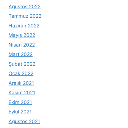
Ağustos 2022
Temmuz 2022
Haziran 2022
Mayıs 2022
Nisan 2022
Mart 2022
Şubat 2022
Ocak 2022
Aralık 2021
Kasım 2021
Ekim 2021
Eylül 2021
Ağustos 2021