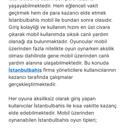
yaşayabilmektedir. Hem eğlenceli vakit
geçirmek hem de para kazancı elde etmek
İstanbulbahis mobil ile bundan sonra olasıdır.
Giriş kolayliği ve kullanım hızını en üst civara
çıkarak mobil kullanımda sıksık canlı yardım
olanağı da bulunmaktadır. Oyuncular mobil
üzerinden fazla nitelikte oyun oynarken aksilik
olması dahilinde gene mobil üzerinden canlı
yardım alanına ulaşabilmektedir. Bu konuda
İstanbulbahis
firma yöneticilere kullanıcılarının
kazancı tarafında çalışmalar
gerçekleştirmektedir.
Her oyuna aksiliksiz olarak giriş yapan
kullanıcılar İstanbulbahis ile kısa vakitte kazanç
elde edebilmektedir. Mobil üzerinden
oynanabilen İstanbulbahis oyun tipleri;