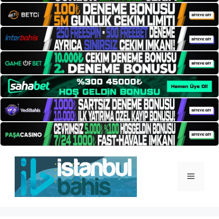
İçeriğe
atla
Menü