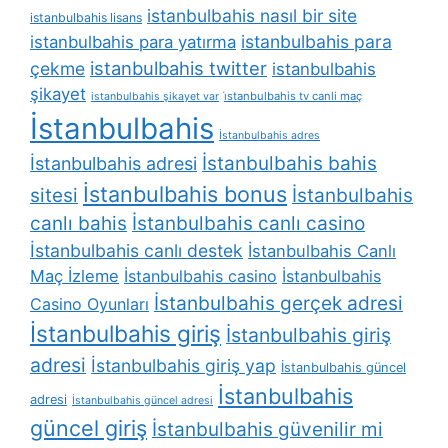
istanbulbahis nasıl bir site
istanbulbahis lisans
istanbulbahis para
istanbulbahis para yatırma
istanbulbahis twitter
çekme
istanbulbahis
şikayet
i̇stanbulbahis tv canli maç
istanbulbahis şikayet var
İstanbulbahis
İstanbulbahis adres
İstanbulbahis bahis
İstanbulbahis adresi
İstanbulbahis bonus
sitesi
İstanbulbahis
canlı bahis
İstanbulbahis canlı casino
İstanbulbahis canlı destek
İstanbulbahis Canlı
Maç İzleme
İstanbulbahis casino
İstanbulbahis
İstanbulbahis gerçek adresi
Casino Oyunları
İstanbulbahis giriş
İstanbulbahis giriş
adresi
İstanbulbahis giriş yap
İstanbulbahis güncel
İstanbulbahis
adresi
İstanbulbahis güncel adresi
güncel giriş
İstanbulbahis güvenilir mi