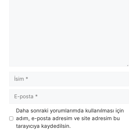
Yorum
İsim
E-
posta
İnternet
Daha sonraki yorumlarımda kullanılması için
sitesi
adım, e-posta adresim ve site adresim bu
tarayıcıya kaydedilsin.