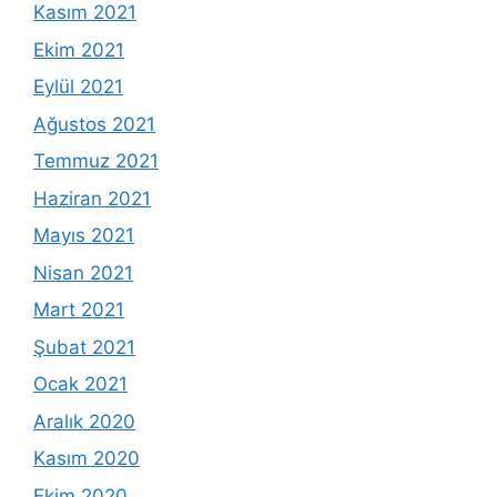
Kasım 2021
Ekim 2021
Eylül 2021
Ağustos 2021
Temmuz 2021
Haziran 2021
Mayıs 2021
Nisan 2021
Mart 2021
Şubat 2021
Ocak 2021
Aralık 2020
Kasım 2020
Ekim 2020