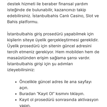
destek hizmeti ile beraber finansal yardım
isteğinde de bulunabilir, kazancınızı takip
edebilirsiniz. İstanbulbahis Canlı Casino, Slot ve
Bahis platformu.
İstanbulbahis giriş prosedürü yapabilmek için
kişilerin siteye üyelik gerçekleştirmesi gereklidir.
Üyelik prosedürü için sitenin güncel adresini
tercih etmeniz gerekiyor. Hem mobilden hem de
masaüstünden erişim sağlama şansı vardır.
İstanbulbahis girişi için şu adımları
izleyebilirsiniz:
Öncelikle güncel adres ile ana sayfayı
açın.
Buradan “Kayıt Ol” kısmını tıklayın.
Kayıt ol prosedürü sonrasında aktivasyon
yapın.