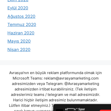
Eylül 2020
Ağustos 2020
Temmuz 2020
Haziran 2020
Mayıs 2020
Nisan 2020
Avrasya'nın en büyük reklam platformunda olmak için
Microsoft Teams:
reklam@avrasyamarketing.com
adresimizden veya Telegram: @Avrasyamarketing
adresimizden irtibat kurabilirsiniz. (Tek iletişim
adreslerimiz teams / telegram ve mail adresimizdir.
Harici hiçbir iletişim adresimiz bulunmamaktadır.
Lütfen itibar etmeyiniz.) Türkiye yasalarına göre 7258
sayılı kanun uyarınca yasa dışı bahis oynamanın