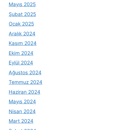
Mayıs 2025
Şubat 2025
Ocak 2025
Aralık 2024
Kasım 2024
Ekim 2024
Eylül 2024
Ağustos 2024
Temmuz 2024
Haziran 2024
Mayıs 2024
Nisan 2024
Mart 2024