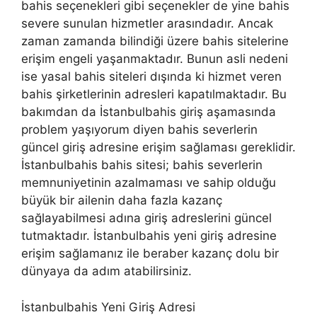
bahis seçenekleri gibi seçenekler de yine bahis
severe sunulan hizmetler arasındadır. Ancak
zaman zamanda bilindiği üzere bahis sitelerine
erişim engeli yaşanmaktadır. Bunun asli nedeni
ise yasal bahis siteleri dışında ki hizmet veren
bahis şirketlerinin adresleri kapatılmaktadır. Bu
bakımdan da İstanbulbahis giriş aşamasında
problem yaşıyorum diyen bahis severlerin
güncel giriş adresine erişim sağlaması gereklidir.
İstanbulbahis bahis sitesi; bahis severlerin
memnuniyetinin azalmaması ve sahip olduğu
büyük bir ailenin daha fazla kazanç
sağlayabilmesi adına giriş adreslerini güncel
tutmaktadır. İstanbulbahis yeni giriş adresine
erişim sağlamanız ile beraber kazanç dolu bir
dünyaya da adım atabilirsiniz.
İstanbulbahis Yeni Giriş Adresi