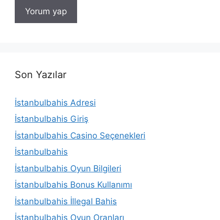
Son Yazılar
İstanbulbahis Adresi
İstanbulbahis Giriş
İstanbulbahis Casino Seçenekleri
İstanbulbahis
İstanbulbahis Oyun Bilgileri
İstanbulbahis Bonus Kullanımı
İstanbulbahis İllegal Bahis
İstanbulbahis Oyun Oranları