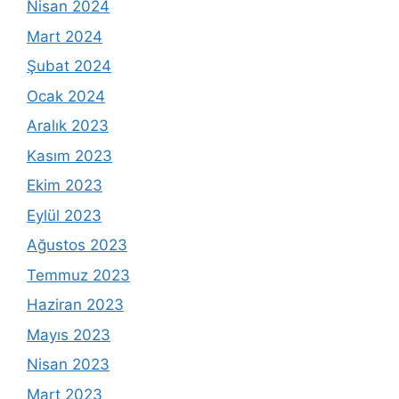
Nisan 2024
Mart 2024
Şubat 2024
Ocak 2024
Aralık 2023
Kasım 2023
Ekim 2023
Eylül 2023
Ağustos 2023
Temmuz 2023
Haziran 2023
Mayıs 2023
Nisan 2023
Mart 2023