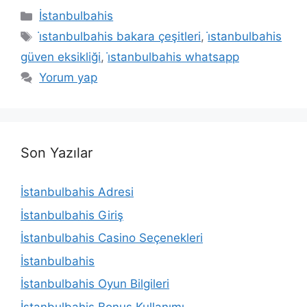
Kategoriler
İstanbulbahis
Etiketler
i̇stanbulbahis bakara çeşitleri
,
i̇stanbulbahis
güven eksikliği
,
i̇stanbulbahis whatsapp
Yorum yap
Son Yazılar
İstanbulbahis Adresi
İstanbulbahis Giriş
İstanbulbahis Casino Seçenekleri
İstanbulbahis
İstanbulbahis Oyun Bilgileri
İstanbulbahis Bonus Kullanımı