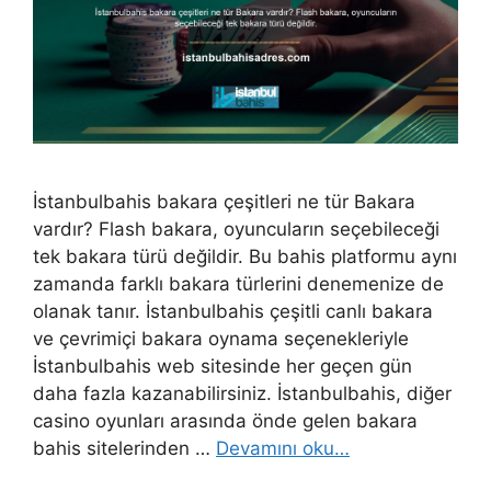
İstanbulbahis bakara çeşitleri ne tür Bakara
vardır? Flash bakara, oyuncuların seçebileceği
tek bakara türü değildir. Bu bahis platformu aynı
zamanda farklı bakara türlerini denemenize de
olanak tanır. İstanbulbahis çeşitli canlı bakara
ve çevrimiçi bakara oynama seçenekleriyle
İstanbulbahis web sitesinde her geçen gün
daha fazla kazanabilirsiniz. İstanbulbahis, diğer
casino oyunları arasında önde gelen bakara
bahis sitelerinden …
Devamını oku…