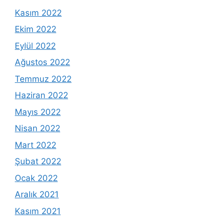
Kasım 2022
Ekim 2022
Eylül 2022
Ağustos 2022
Temmuz 2022
Haziran 2022
Mayıs 2022
Nisan 2022
Mart 2022
Şubat 2022
Ocak 2022
Aralık 2021
Kasım 2021