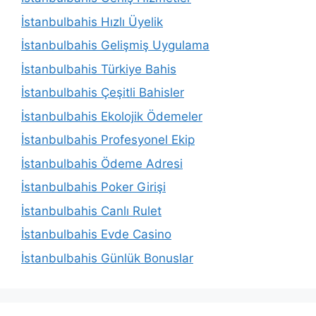
İstanbulbahis Hızlı Üyelik
İstanbulbahis Gelişmiş Uygulama
İstanbulbahis Türkiye Bahis
İstanbulbahis Çeşitli Bahisler
İstanbulbahis Ekolojik Ödemeler
İstanbulbahis Profesyonel Ekip
İstanbulbahis Ödeme Adresi
İstanbulbahis Poker Girişi
İstanbulbahis Canlı Rulet
İstanbulbahis Evde Casino
İstanbulbahis Günlük Bonuslar