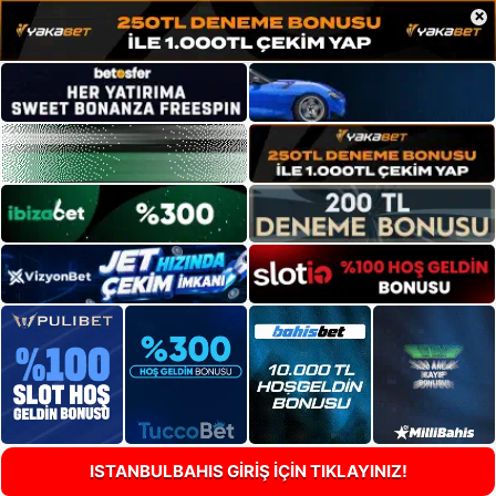
×
ISTANBULBAHIS GİRİŞ İÇİN TIKLAYINIZ!