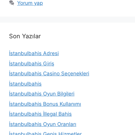
Yorum yap
Son Yazılar
İstanbulbahis Adresi
İstanbulbahis Giriş
İstanbulbahis Casino Seçenekleri
İstanbulbahis
İstanbulbahis Oyun Bilgileri
İstanbulbahis Bonus Kullanımı
İstanbulbahis İllegal Bahis
İstanbulbahis Oyun Oranları
İstanbulbahis Geniş Hizmetler