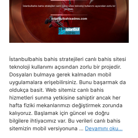
İstanbulbahis bahis stratejileri canlı bahis sitesi
teknoloji kullanımı açısından zorlu bir projedir.
Dosyaları bulmaya gerek kalmadan mobil
uygulamalara erişebilirsiniz. Bunu başarmak da
oldukça basit. Web sitemiz canlı bahis
hizmetleri sunma yetkisine sahiptir ancak her
hafta fiziki mekanlarımızı değiştirmek zorunda
kalıyoruz. Başlamak için güncel ve doğru
bilgilere ihtiyacımız var. Bu verileri canlı bahis
sitemizin mobil versiyonuna …
Devamını oku…