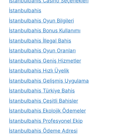
İstanbulbahis Casino Seçenekleri
İstanbulbahis
İstanbulbahis Oyun Bilgileri
İstanbulbahis Bonus Kullanımı
İstanbulbahis İllegal Bahis
İstanbulbahis Oyun Oranları
İstanbulbahis Geniş Hizmetler
İstanbulbahis Hızlı Üyelik
İstanbulbahis Gelişmiş Uygulama
İstanbulbahis Türkiye Bahis
İstanbulbahis Çeşitli Bahisler
İstanbulbahis Ekolojik Ödemeler
İstanbulbahis Profesyonel Ekip
İstanbulbahis Ödeme Adresi