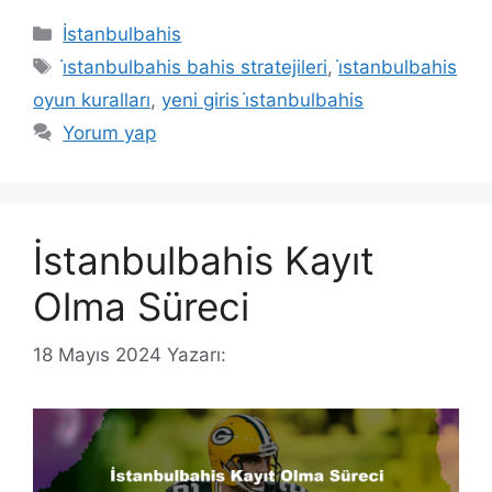
Kategoriler
İstanbulbahis
Etiketler
i̇stanbulbahis bahis stratejileri
,
i̇stanbulbahis
oyun kuralları
,
yeni giris i̇stanbulbahis
Yorum yap
İstanbulbahis Kayıt
Olma Süreci
18 Mayıs 2024
Yazarı: