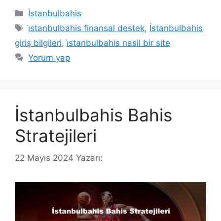
Kategoriler
İstanbulbahis
Etiketler
i̇stanbulbahis finansal destek
,
İstanbulbahis
giriş bilgileri
,
i̇stanbulbahis nasil bir site
Yorum yap
İstanbulbahis Bahis
Stratejileri
22 Mayıs 2024
Yazarı: