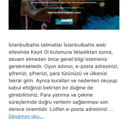
İstanbulbahis talimatlar İstanbulbahis web
sitesinde Kayıt Ol butonuna tıkladıktan sonra,
devam etmeden önce genel bilgi istemeniz
gerekmektedir. Oyun adınızı, e-posta adresinizi,
şifrenizi, şifrenizi, para türünüzü ve ülkenizi
tekrar girin. Ayrıca kuralları ve nedenleri okuyup
kabul ettiğinizi belirten bir düğme de
görebilirsiniz. Para yatırma ve çekme
süreçlerinde doğru verilerin sağlanması son
derece önemlidir. Lütfen e-posta adresinizi …
Devamını oku…