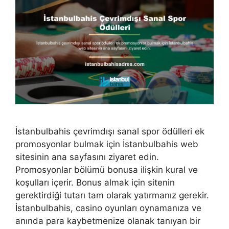
İstanbulbahis çevrimdışı sanal spor ödülleri ek
promosyonlar bulmak için İstanbulbahis web
sitesinin ana sayfasını ziyaret edin.
Promosyonlar bölümü bonusa ilişkin kural ve
koşulları içerir. Bonus almak için sitenin
gerektirdiği tutarı tam olarak yatırmanız gerekir.
İstanbulbahis, casino oyunları oynamanıza ve
anında para kaybetmenize olanak tanıyan bir