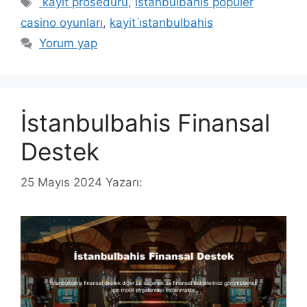
kayıt prosedürü
,
i̇stanbulbahis popüler
casino oyunları
,
kayit i̇stanbulbahis
Yorum yap
İstanbulbahis Finansal
Destek
25 Mayıs 2024
Yazarı: