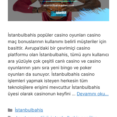
İstanbulbahis popüler casino oyunları casino
maç bonuslarının kullanımı belirli müşteriler için
basittir. Avrupa’daki bir çevrimiçi casino
platformu olan İstanbulbahis, tümü aynı kullanıcı
ara yüzüyle çok çeşitli canlı casino ve casino
oyunlarının yanı sıra yeni bingo ve poker
oyunları da sunuyor. İstanbulbahis casino
işlemleri yapmak isteyen herkesin tüm
teknolojilere erişimi mevcuttur İstanbulbahis
üyesi olarak casinonun keyfini …
Devamını oku…
Kategoriler
İstanbulbahis
Etiketler