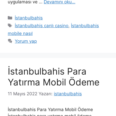
uygulaması ve …
Devamını oku…
Kategoriler
İstanbulbahis
Etiketler
İstanbulbahis canlı casino
,
İstanbulbahis
mobile nasıl
Yorum yap
İstanbulbahis Para
Yatırma Mobil Ödeme
11 Mayıs 2022
Yazarı:
istanbulbahis
İstanbulbahis Para Yatırma Mobil Ödeme
İstanbulbahis para yatırma mobil ödeme