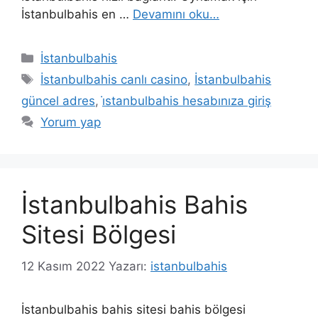
İstanbulbahis en …
Devamını oku…
Kategoriler
İstanbulbahis
Etiketler
İstanbulbahis canlı casino
,
İstanbulbahis
güncel adres
,
i̇stanbulbahis hesabınıza giriş
Yorum yap
İstanbulbahis Bahis
Sitesi Bölgesi
12 Kasım 2022
Yazarı:
istanbulbahis
İstanbulbahis bahis sitesi bahis bölgesi