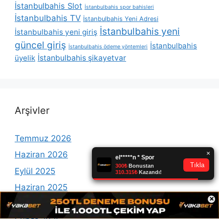
İstanbulbahis Slot
İstanbulbahis spor bahisleri
İstanbulbahis TV
İstanbulbahis Yeni Adresi
İstanbulbahis yeni
İstanbulbahis yeni giriş
güncel giriş
İstanbulbahis
İstanbulbahis ödeme yöntemleri
üyelik
İstanbulbahis şikayetvar
Arşivler
Temmuz 2026
Haziran 2026
Eylül 2025
Haziran 2025
×
Mayıs 2025