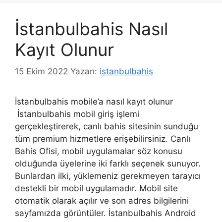
İstanbulbahis Nasıl
Kayıt Olunur
15 Ekim 2022
Yazarı:
istanbulbahis
İstanbulbahis mobile’a nasıl kayıt olunur
İstanbulbahis mobil giriş işlemi
gerçekleştirerek, canlı bahis sitesinin sunduğu
tüm premium hizmetlere erişebilirsiniz. Canlı
Bahis Ofisi, mobil uygulamalar söz konusu
olduğunda üyelerine iki farklı seçenek sunuyor.
Bunlardan ilki, yüklemeniz gerekmeyen tarayıcı
destekli bir mobil uygulamadır. Mobil site
otomatik olarak açılır ve son adres bilgilerini
sayfamızda görüntüler. İstanbulbahis Android