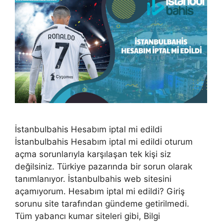
İstanbulbahis Hesabım iptal mi edildi
İstanbulbahis Hesabım iptal mi edildi oturum
açma sorunlarıyla karşılaşan tek kişi siz
değilsiniz. Türkiye pazarında bir sorun olarak
tanımlanıyor. İstanbulbahis web sitesini
açamıyorum. Hesabım iptal mi edildi? Giriş
sorunu site tarafından gündeme getirilmedi.
Tüm yabancı kumar siteleri gibi, Bilgi