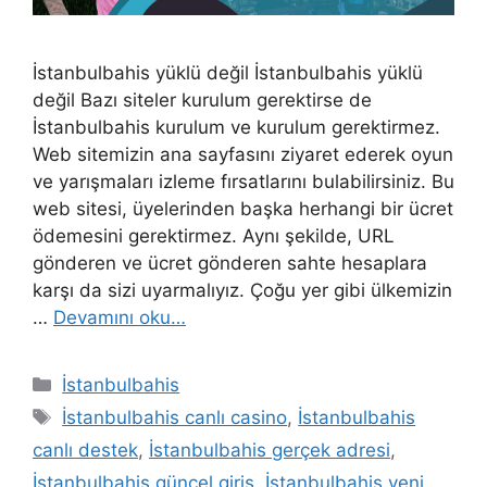
İstanbulbahis yüklü değil İstanbulbahis yüklü
değil Bazı siteler kurulum gerektirse de
İstanbulbahis kurulum ve kurulum gerektirmez.
Web sitemizin ana sayfasını ziyaret ederek oyun
ve yarışmaları izleme fırsatlarını bulabilirsiniz. Bu
web sitesi, üyelerinden başka herhangi bir ücret
ödemesini gerektirmez. Aynı şekilde, URL
gönderen ve ücret gönderen sahte hesaplara
karşı da sizi uyarmalıyız. Çoğu yer gibi ülkemizin
…
Devamını oku…
Kategoriler
İstanbulbahis
Etiketler
İstanbulbahis canlı casino
,
İstanbulbahis
canlı destek
,
İstanbulbahis gerçek adresi
,
İstanbulbahis güncel giriş
,
İstanbulbahis yeni