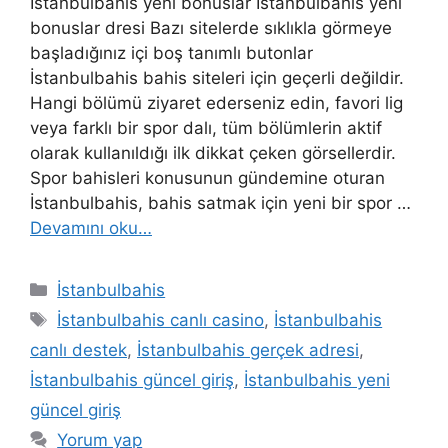
İstanbulbahis yeni bonuslar İstanbulbahis yeni
bonuslar dresi Bazı sitelerde sıklıkla görmeye
başladığınız içi boş tanımlı butonlar
İstanbulbahis bahis siteleri için geçerli değildir.
Hangi bölümü ziyaret ederseniz edin, favori lig
veya farklı bir spor dalı, tüm bölümlerin aktif
olarak kullanıldığı ilk dikkat çeken görsellerdir.
Spor bahisleri konusunun gündemine oturan
İstanbulbahis, bahis satmak için yeni bir spor …
Devamını oku…
Kategoriler
İstanbulbahis
Etiketler
İstanbulbahis canlı casino
,
İstanbulbahis
canlı destek
,
İstanbulbahis gerçek adresi
,
İstanbulbahis güncel giriş
,
İstanbulbahis yeni
güncel giriş
Yorum yap