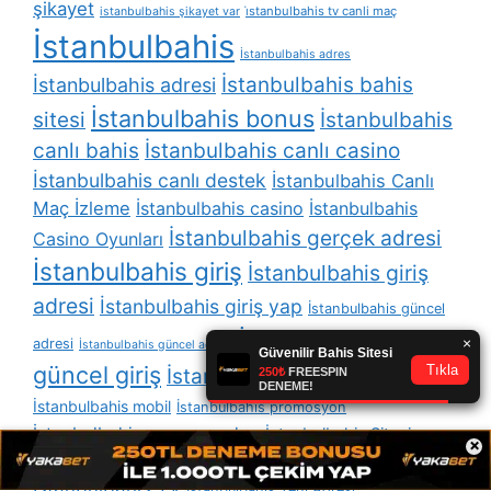
şikayet
i̇stanbulbahis tv canli maç
istanbulbahis şikayet var
İstanbulbahis
İstanbulbahis adres
İstanbulbahis bahis
İstanbulbahis adresi
İstanbulbahis bonus
sitesi
İstanbulbahis
canlı bahis
İstanbulbahis canlı casino
İstanbulbahis canlı destek
İstanbulbahis Canlı
Maç İzleme
İstanbulbahis casino
İstanbulbahis
İstanbulbahis gerçek adresi
Casino Oyunları
İstanbulbahis giriş
İstanbulbahis giriş
adresi
İstanbulbahis giriş yap
İstanbulbahis güncel
İstanbulbahis
adresi
İstanbulbahis güncel adresi
güncel giriş
İstanbulbahis güvenilir mi
İstanbulbahis mobil
İstanbulbahis promosyon
İstanbulbahis promosyonları
İstanbulbahis Sitesi
×
İstanbulbahis Slot
İstanbulbahis spor bahisleri
İstanbulbahis TV
İstanbulbahis Yeni Adresi