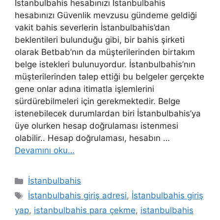
İstanbulbahis hesabınızı İstanbulbahis
hesabınızı Güvenlik mevzusu gündeme geldiği
vakit bahis severlerin İstanbulbahis’dan
beklentileri bulunduğu gibi, bir bahis şirketi
olarak Betbab’nın da müşterilerinden birtakım
belge istekleri bulunuyordur. İstanbulbahis’nın
müşterilerinden talep ettiği bu belgeler gerçekte
gene onlar adına itimatla işlemlerini
sürdürebilmeleri için gerekmektedir. Belge
istenebilecek durumlardan biri İstanbulbahis’ya
üye olurken hesap doğrulaması istenmesi
olabilir.. Hesap doğrulaması, hesabın …
Devamını oku…
Kategoriler
İstanbulbahis
Etiketler
İstanbulbahis giriş adresi
,
İstanbulbahis giriş
yap
,
istanbulbahis para çekme
,
istanbulbahis