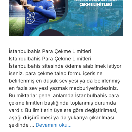
İstanbulbahis Para Çekme Limitleri
İstanbulbahis Para Çekme Limitleri
İstanbulbahis sitesinde ödeme alabilmek istiyor
iseniz, para çekme talep formu içerisine
belirlenmiş en düşük seviyesi ya da belirlenmiş
en fazla seviyesi yazmak mecburiyetindesiniz.
Bu miktarlar genel anlamda İstanbulbahis para
çekme limitleri başlığında toplanmış durumda
vardır. Bu limitlerin üyelere göre değiştirilmesi,
aşağı düşürülmesi ya da yukarıya çıkarılması
şeklinde …
Devamını oku…