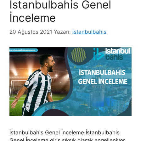
İstanbulbahis Genel
İnceleme
20 Ağustos 2021
Yazarı:
istanbulbahis
İstanbulbahis Genel İnceleme İstanbulbahis
Genel İnceleme giriş sıksık olarak engelleniyor.