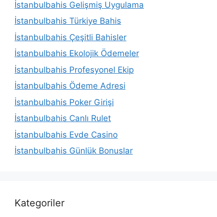
İstanbulbahis Gelişmiş Uygulama
İstanbulbahis Türkiye Bahis
İstanbulbahis Çeşitli Bahisler
İstanbulbahis Ekolojik Ödemeler
İstanbulbahis Profesyonel Ekip
İstanbulbahis Ödeme Adresi
İstanbulbahis Poker Girişi
İstanbulbahis Canlı Rulet
İstanbulbahis Evde Casino
İstanbulbahis Günlük Bonuslar
Kategoriler