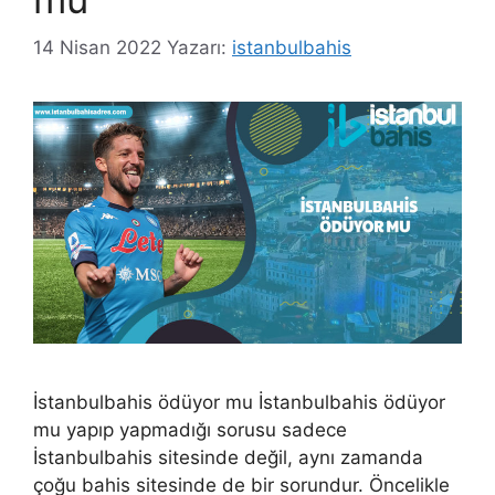
14 Nisan 2022
Yazarı:
istanbulbahis
İstanbulbahis ödüyor mu İstanbulbahis ödüyor
mu yapıp yapmadığı sorusu sadece
İstanbulbahis sitesinde değil, aynı zamanda
çoğu bahis sitesinde de bir sorundur. Öncelikle