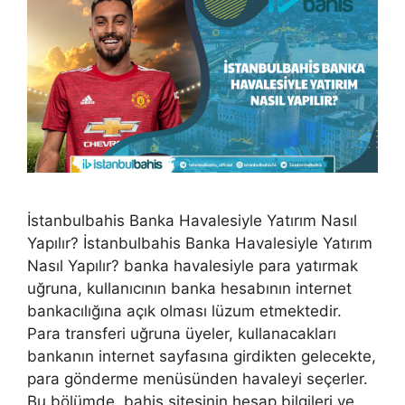
İstanbulbahis Banka Havalesiyle Yatırım Nasıl
Yapılır? İstanbulbahis Banka Havalesiyle Yatırım
Nasıl Yapılır? banka havalesiyle para yatırmak
uğruna, kullanıcının banka hesabının internet
bankacılığına açık olması lüzum etmektedir.
Para transferi uğruna üyeler, kullanacakları
bankanın internet sayfasına girdikten gelecekte,
para gönderme menüsünden havaleyi seçerler.
Bu bölümde, bahis sitesinin hesap bilgileri ve