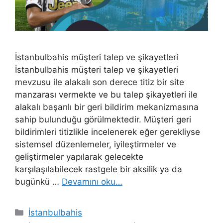
İstanbulbahis müşteri talep ve şikayetleri
İstanbulbahis müşteri talep ve şikayetleri
mevzusu ile alakalı son derece titiz bir site
manzarası vermekte ve bu talep şikayetleri ile
alakalı başarılı bir geri bildirim mekanizmasına
sahip bulunduğu görülmektedir. Müşteri geri
bildirimleri titizlikle incelenerek eğer gerekliyse
sistemsel düzenlemeler, iyileştirmeler ve
geliştirmeler yapılarak gelecekte
karşılaşılabilecek rastgele bir aksilik ya da
bugünkü …
Devamını oku…
Kategoriler
İstanbulbahis