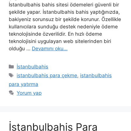
İstanbulbahis bahis sitesi ödemeleri güvenli bir
şekilde yapar. İstanbulbahis bahis yaptığınızda,
bakiyeniz sorunsuz bir şekilde korunur. Özellikle
kullanıcılara sunduğu destek nedeniyle ödeme
teknolojisinde özverilidir. En hızlı ödeme
teknolojisini uygulayan web sitelerinden biri
olduğu …
Devamını oku…
Kategoriler
İstanbulbahis
Etiketler
istanbulbahis para çekme
,
istanbulbahis
para yatırma
Yorum yap
İstanbulbahis Para