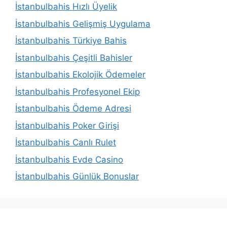
İstanbulbahis Hızlı Üyelik
İstanbulbahis Gelişmiş Uygulama
İstanbulbahis Türkiye Bahis
İstanbulbahis Çeşitli Bahisler
İstanbulbahis Ekolojik Ödemeler
İstanbulbahis Profesyonel Ekip
İstanbulbahis Ödeme Adresi
İstanbulbahis Poker Girişi
İstanbulbahis Canlı Rulet
İstanbulbahis Evde Casino
İstanbulbahis Günlük Bonuslar