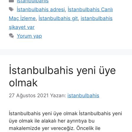
İstanbulbahis
Etiketler
İstanbulbahis adresi
,
İstanbulbahis Canlı
Maç İzleme
,
İstanbulbahis git
,
istanbulbahis
şikayet var
Yorum yap
İstanbulbahis yeni üye
olmak
27 Ağustos 2021
Yazarı:
istanbulbahis
İstanbulbahis yeni üye olmak İstanbulbahis yeni
üye olmak ile alakalı her ayrıntıya bu
makalemizde yer vereceğiz. Öncelik ile