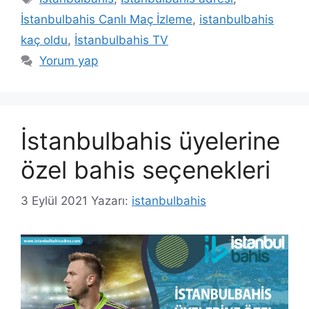
İstanbulbahis Canlı Maç İzleme
,
istanbulbahis
kaç oldu
,
İstanbulbahis TV
Yorum yap
İstanbulbahis üyelerine
özel bahis seçenekleri
3 Eylül 2021
Yazarı:
istanbulbahis