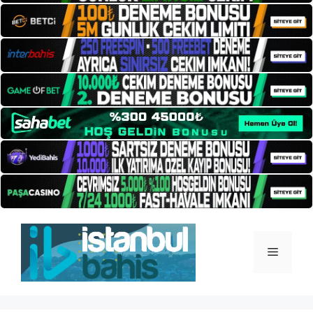
İçeriğe
atla
Menü