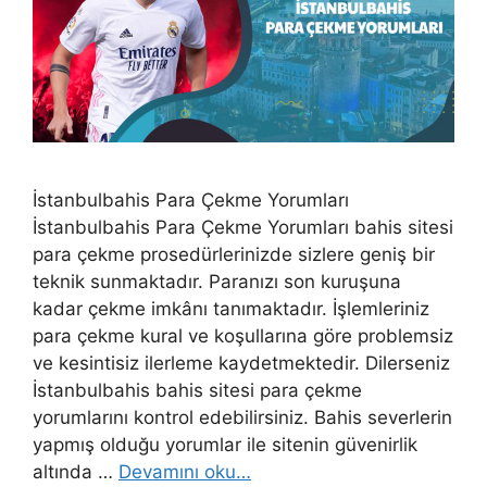
İstanbulbahis Para Çekme Yorumları
İstanbulbahis Para Çekme Yorumları bahis sitesi
para çekme prosedürlerinizde sizlere geniş bir
teknik sunmaktadır. Paranızı son kuruşuna
kadar çekme imkânı tanımaktadır. İşlemleriniz
para çekme kural ve koşullarına göre problemsiz
ve kesintisiz ilerleme kaydetmektedir. Dilerseniz
İstanbulbahis bahis sitesi para çekme
yorumlarını kontrol edebilirsiniz. Bahis severlerin
yapmış olduğu yorumlar ile sitenin güvenirlik
altında …
Devamını oku…