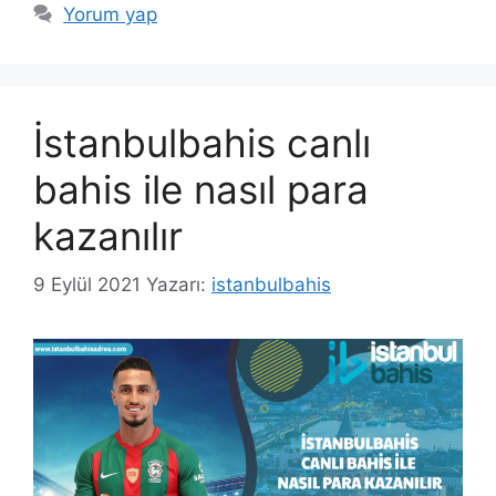
Yorum yap
İstanbulbahis canlı
bahis ile nasıl para
kazanılır
9 Eylül 2021
Yazarı:
istanbulbahis