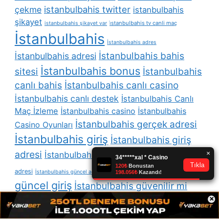
istanbulbahis twitter
çekme
istanbulbahis
şikayet
i̇stanbulbahis tv canli maç
istanbulbahis şikayet var
İstanbulbahis
İstanbulbahis adres
İstanbulbahis bahis
İstanbulbahis adresi
İstanbulbahis bonus
sitesi
İstanbulbahis
canlı bahis
İstanbulbahis canlı casino
İstanbulbahis canlı destek
İstanbulbahis Canlı
Maç İzleme
İstanbulbahis casino
İstanbulbahis
İstanbulbahis gerçek adresi
Casino Oyunları
İstanbulbahis giriş
İstanbulbahis giriş
adresi
İstanbulbahis giriş yap
İstanbulbahis güncel
İstanbulbahis
adresi
İstanbulbahis güncel adresi
güncel giriş
İstanbulbahis güvenilir mi
×
İstanbulbahis mobil
İstanbulbahis promosyon
İstanbulbahis promosyonları
İstanbulbahis Sitesi