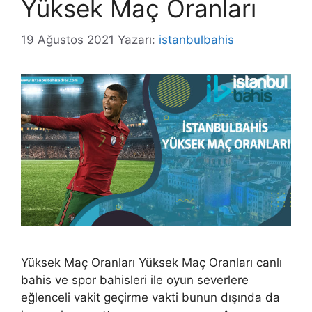
Yüksek Maç Oranları
19 Ağustos 2021
Yazarı:
istanbulbahis
Yüksek Maç Oranları Yüksek Maç Oranları canlı
bahis ve spor bahisleri ile oyun severlere
eğlenceli vakit geçirme vakti bunun dışında da