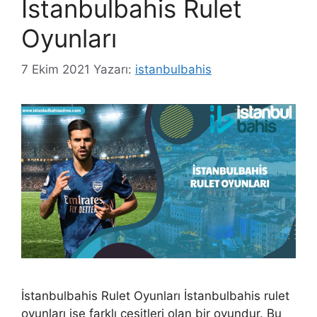
İstanbulbahis Rulet
Oyunları
7 Ekim 2021
Yazarı:
istanbulbahis
İstanbulbahis Rulet Oyunları İstanbulbahis rulet
oyunları ise farklı çeşitleri olan bir oyundur. Bu