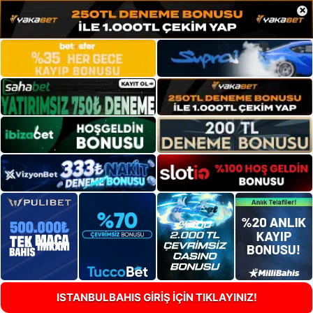
×
ISTANBULBAHIS GİRİŞ İÇİN TIKLAYINIZ!