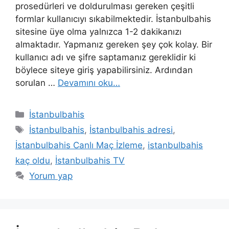
prosedürleri ve doldurulması gereken çeşitli
formlar kullanıcıyı sıkabilmektedir. İstanbulbahis
sitesine üye olma yalnızca 1-2 dakikanızı
almaktadır. Yapmanız gereken şey çok kolay. Bir
kullanıcı adı ve şifre saptamanız gereklidir ki
böylece siteye giriş yapabilirsiniz. Ardından
sorulan …
Devamını oku…
Kategoriler
İstanbulbahis
Etiketler
İstanbulbahis
,
İstanbulbahis adresi
,
İstanbulbahis Canlı Maç İzleme
,
istanbulbahis
kaç oldu
,
İstanbulbahis TV
Yorum yap