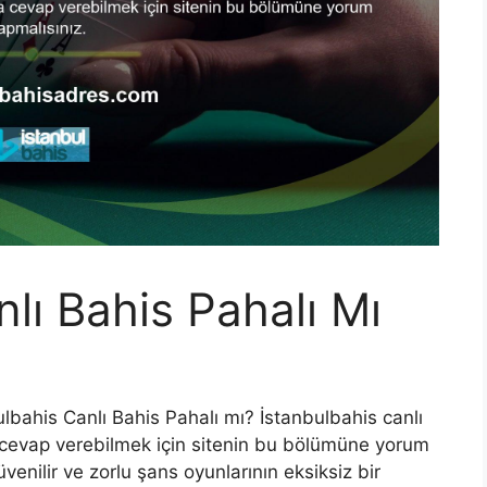
lı Bahis Pahalı Mı
ulbahis Canlı Bahis Pahalı mı? İstanbulbahis canlı
ra cevap verebilmek için sitenin bu bölümüne yorum
üvenilir ve zorlu şans oyunlarının eksiksiz bir