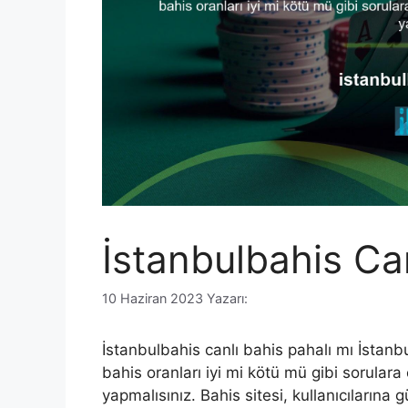
İstanbulbahis Can
10 Haziran 2023
Yazarı:
İstanbulbahis canlı bahis pahalı mı İstanb
bahis oranları iyi mi kötü mü gibi sorula
yapmalısınız. Bahis sitesi, kullanıcılarına g