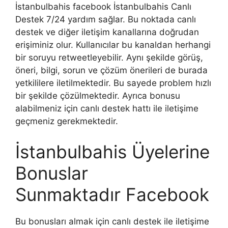
İstanbulbahis facebook İstanbulbahis Canlı
Destek 7/24 yardım sağlar. Bu noktada canlı
destek ve diğer iletişim kanallarına doğrudan
erişiminiz olur. Kullanıcılar bu kanaldan herhangi
bir soruyu retweetleyebilir. Aynı şekilde görüş,
öneri, bilgi, sorun ve çözüm önerileri de burada
yetkililere iletilmektedir. Bu sayede problem hızlı
bir şekilde çözülmektedir. Ayrıca bonusu
alabilmeniz için canlı destek hattı ile iletişime
geçmeniz gerekmektedir.
İstanbulbahis Üyelerine
Bonuslar
Sunmaktadır Facebook
Bu bonusları almak için canlı destek ile iletişime