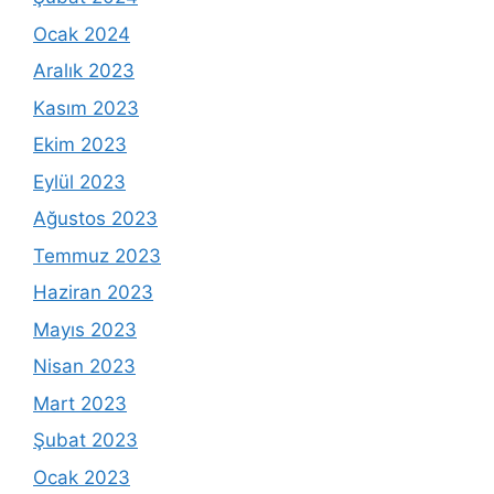
Ocak 2024
Aralık 2023
Kasım 2023
Ekim 2023
Eylül 2023
Ağustos 2023
Temmuz 2023
Haziran 2023
Mayıs 2023
Nisan 2023
Mart 2023
Şubat 2023
Ocak 2023