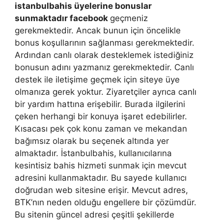
istanbulbahis üyelerine bonuslar
sunmaktadır facebook
geçmeniz
gerekmektedir. Ancak bunun için öncelikle
bonus koşullarının sağlanması gerekmektedir.
Ardından canlı olarak desteklemek istediğiniz
bonusun adını yazmanız gerekmektedir. Canlı
destek ile iletişime geçmek için siteye üye
olmanıza gerek yoktur. Ziyaretçiler ayrıca canlı
bir yardım hattına erişebilir. Burada ilgilerini
çeken herhangi bir konuya işaret edebilirler.
Kısacası pek çok konu zaman ve mekandan
bağımsız olarak bu seçenek altında yer
almaktadır. İstanbulbahis, kullanıcılarına
kesintisiz bahis hizmeti sunmak için mevcut
adresini kullanmaktadır. Bu sayede kullanıcı
doğrudan web sitesine erişir. Mevcut adres,
BTK’nın neden olduğu engellere bir çözümdür.
Bu sitenin güncel adresi çeşitli şekillerde