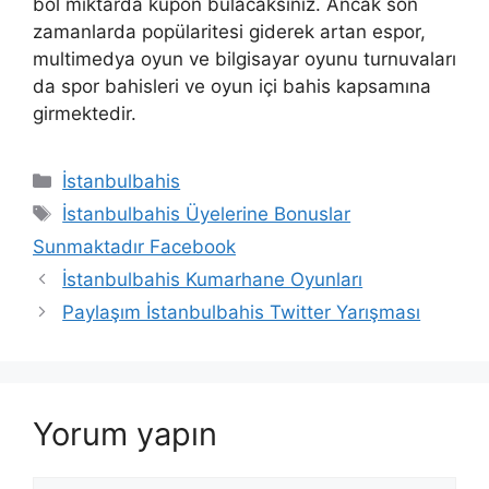
bol miktarda kupon bulacaksınız. Ancak son
zamanlarda popülaritesi giderek artan espor,
multimedya oyun ve bilgisayar oyunu turnuvaları
da spor bahisleri ve oyun içi bahis kapsamına
girmektedir.
Kategoriler
İstanbulbahis
Etiketler
İstanbulbahis Üyelerine Bonuslar
Sunmaktadır Facebook
İstanbulbahis Kumarhane Oyunları
Paylaşım İstanbulbahis Twitter Yarışması
Yorum yapın
Yorum