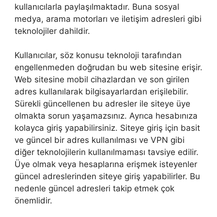
kullanıcılarla paylaşılmaktadır. Buna sosyal
medya, arama motorları ve iletişim adresleri gibi
teknolojiler dahildir.
Kullanıcılar, söz konusu teknoloji tarafından
engellenmeden doğrudan bu web sitesine erişir.
Web sitesine mobil cihazlardan ve son girilen
adres kullanılarak bilgisayarlardan erişilebilir.
Sürekli güncellenen bu adresler ile siteye üye
olmakta sorun yaşamazsınız. Ayrıca hesabınıza
kolayca giriş yapabilirsiniz. Siteye giriş için basit
ve güncel bir adres kullanılması ve VPN gibi
diğer teknolojilerin kullanılmaması tavsiye edilir.
Üye olmak veya hesaplarına erişmek isteyenler
güncel adreslerinden siteye giriş yapabilirler. Bu
nedenle güncel adresleri takip etmek çok
önemlidir.