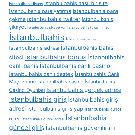
istanbulbahis nasıl bir site
istanbulbahis lisans
istanbulbahis para
istanbulbahis para yatırma
istanbulbahis twitter
çekme
istanbulbahis
şikayet
i̇stanbulbahis tv canli maç
istanbulbahis şikayet var
İstanbulbahis
İstanbulbahis adres
İstanbulbahis bahis
İstanbulbahis adresi
İstanbulbahis bonus
sitesi
İstanbulbahis
canlı bahis
İstanbulbahis canlı casino
İstanbulbahis canlı destek
İstanbulbahis Canlı
Maç İzleme
İstanbulbahis casino
İstanbulbahis
İstanbulbahis gerçek adresi
Casino Oyunları
İstanbulbahis giriş
İstanbulbahis giriş
adresi
İstanbulbahis giriş yap
İstanbulbahis güncel
İstanbulbahis
adresi
İstanbulbahis güncel adresi
güncel giriş
İstanbulbahis güvenilir mi