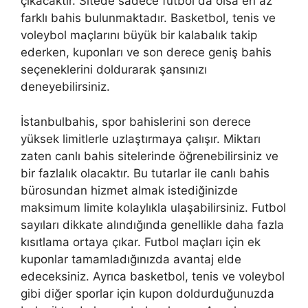
çıkacaktır. Sitede sadece futbol da olsa en az
farklı bahis bulunmaktadır. Basketbol, ​​tenis ve
voleybol maçlarını büyük bir kalabalık takip
ederken, kuponları ve son derece geniş bahis
seçeneklerini doldurarak şansınızı
deneyebilirsiniz.
İstanbulbahis, spor bahislerini son derece
yüksek limitlerle uzlaştırmaya çalışır. Miktarı
zaten canlı bahis sitelerinde öğrenebilirsiniz ve
bir fazlalık olacaktır. Bu tutarlar ile canlı bahis
bürosundan hizmet almak istediğinizde
maksimum limite kolaylıkla ulaşabilirsiniz. Futbol
sayıları dikkate alındığında genellikle daha fazla
kısıtlama ortaya çıkar. Futbol maçları için ek
kuponlar tamamladığınızda avantaj elde
edeceksiniz. Ayrıca basketbol, ​​tenis ve voleybol
gibi diğer sporlar için kupon doldurduğunuzda