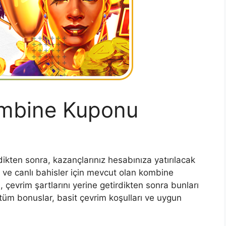
ombine Kuponu
kten sonra, kazançlarınız hesabınıza yatırılacak
ri ve canlı bahisler için mevcut olan kombine
çevrim şartlarını yerine getirdikten sonra bunları
z tüm bonuslar, basit çevrim koşulları ve uygun