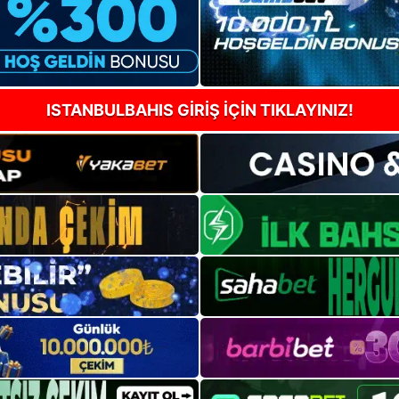
ISTANBULBAHIS GİRİŞ İÇİN TIKLAYINIZ!