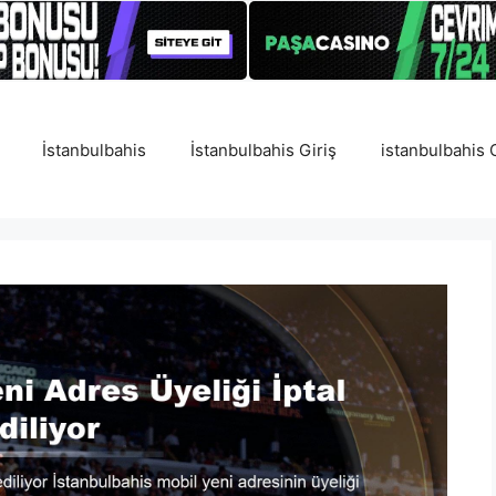
İstanbulbahis
İstanbulbahis Giriş
istanbulbahis 