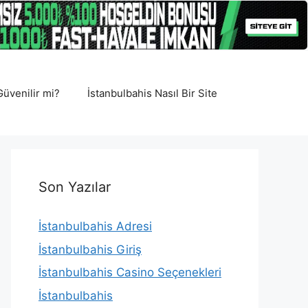
Güvenilir mi?
İstanbulbahis Nasıl Bir Site
Son Yazılar
İstanbulbahis Adresi
İstanbulbahis Giriş
İstanbulbahis Casino Seçenekleri
İstanbulbahis