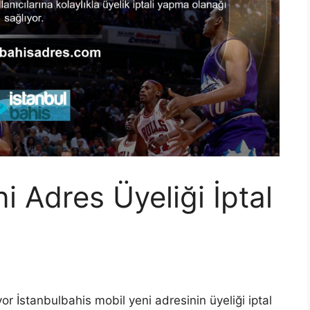
i Adres Üyeliği İptal
yor İstanbulbahis mobil yeni adresinin üyeliği iptal