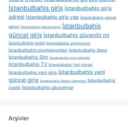
İstanbulbahis giriş
İstanbulbahis giriş
adresi
İstanbulbahis giriş yap
İstanbulbahis güncel
İstanbulbahis
adresi
İstanbulbahis güncel adresi
güncel giriş
İstanbulbahis güvenilir mi
İstanbulbahis mobil
İstanbulbahis promosyon
İstanbulbahis promosyonları
İstanbulbahis Sitesi
İstanbulbahis Slot
İstanbulbahis spor bahisleri
İstanbulbahis TV
İstanbulbahis Yeni Adresi
İstanbulbahis yeni
İstanbulbahis yeni giriş
güncel giriş
İstanbulbahis
İstanbulbahis ödeme yöntemleri
üyelik
İstanbulbahis şikayetvar
Arşivler