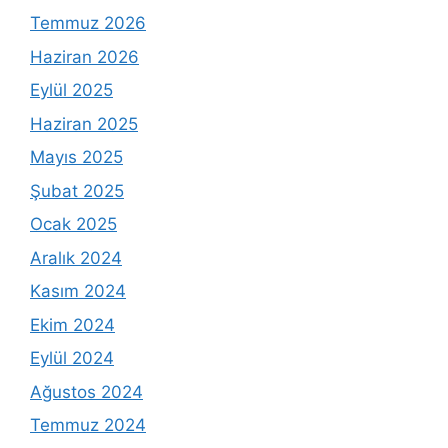
Temmuz 2026
Haziran 2026
Eylül 2025
Haziran 2025
Mayıs 2025
Şubat 2025
Ocak 2025
Aralık 2024
Kasım 2024
Ekim 2024
Eylül 2024
Ağustos 2024
Temmuz 2024