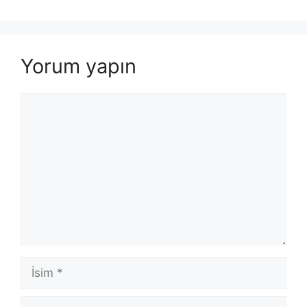
Yorum yapın
Yorum
İsim
E-