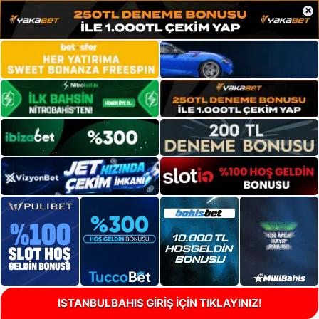
×
ISTANBULBAHIS GİRİŞ İÇİN TIKLAYINIZ!