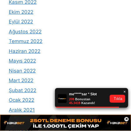
Kasım 2022
Ekim 2022
Eylül 2022
Ağustos 2022
Temmuz 2022
Haziran 2022
Mayıs 2022
Nisan 2022
Mart 2022
Şubat 2022
Ocak 2022
Aralık 2021
×
Kasım 2021
Ekim 2021