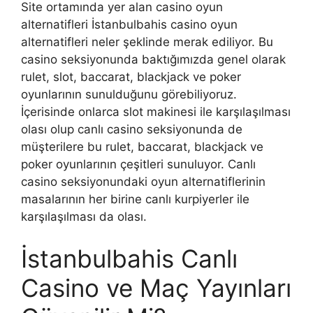
Site ortamında yer alan casino oyun
alternatifleri İstanbulbahis casino oyun
alternatifleri neler şeklinde merak ediliyor. Bu
casino seksiyonunda baktığımızda genel olarak
rulet, slot, baccarat, blackjack ve poker
oyunlarının sunulduğunu görebiliyoruz.
İçerisinde onlarca slot makinesi ile karşılaşılması
olası olup canlı casino seksiyonunda de
müşterilere bu rulet, baccarat, blackjack ve
poker oyunlarının çeşitleri sunuluyor. Canlı
casino seksiyonundaki oyun alternatiflerinin
masalarının her birine canlı kurpiyerler ile
karşılaşılması da olası.
İstanbulbahis Canlı
Casino ve Maç Yayınları