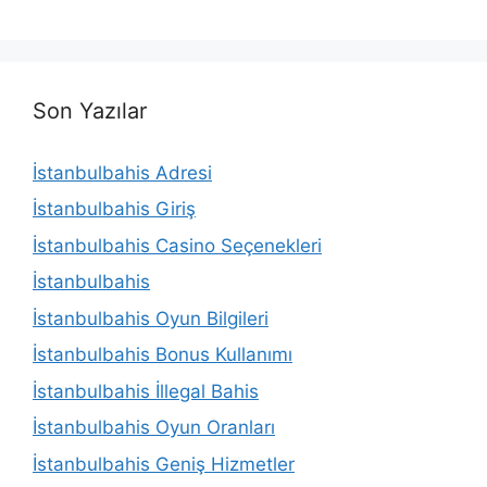
Son Yazılar
İstanbulbahis Adresi
İstanbulbahis Giriş
İstanbulbahis Casino Seçenekleri
İstanbulbahis
İstanbulbahis Oyun Bilgileri
İstanbulbahis Bonus Kullanımı
İstanbulbahis İllegal Bahis
İstanbulbahis Oyun Oranları
İstanbulbahis Geniş Hizmetler