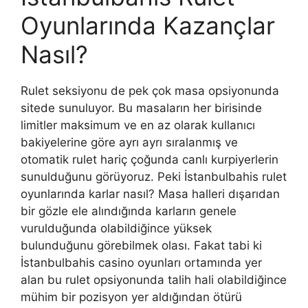
Oyunlarında Kazançlar
Nasıl?
Rulet seksiyonu de pek çok masa opsiyonunda
sitede sunuluyor. Bu masaların her birisinde
limitler maksimum ve en az olarak kullanıcı
bakiyelerine göre ayrı ayrı sıralanmış ve
otomatik rulet hariç çoğunda canlı kurpiyerlerin
sunulduğunu görüyoruz. Peki İstanbulbahis rulet
oyunlarında karlar nasıl? Masa halleri dışarıdan
bir gözle ele alındığında karların genele
vurulduğunda olabildiğince yüksek
bulunduğunu görebilmek olası. Fakat tabi ki
İstanbulbahis casino oyunları ortamında yer
alan bu rulet opsiyonunda talih hali olabildiğince
mühim bir pozisyon yer aldığından ötürü