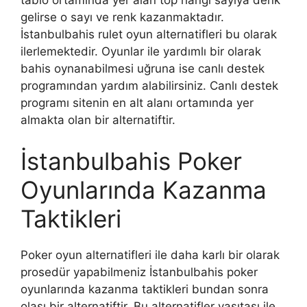
tablo ortamında yer alan top hangi sayıya denk
gelirse o sayı ve renk kazanmaktadır.
İstanbulbahis rulet oyun alternatifleri bu olarak
ilerlemektedir. Oyunlar ile yardımlı bir olarak
bahis oynanabilmesi uğruna ise canlı destek
programından yardım alabilirsiniz. Canlı destek
programı sitenin en alt alanı ortamında yer
almakta olan bir alternatiftir.
İstanbulbahis Poker
Oyunlarında Kazanma
Taktikleri
Poker oyun alternatifleri ile daha karlı bir olarak
prosedür yapabilmeniz İstanbulbahis poker
oyunlarında kazanma taktikleri bundan sonra
olası bir alternatiftir. Bu alternatifler vasıtası ile