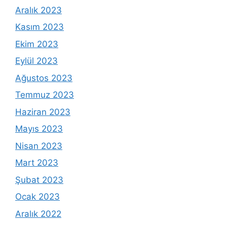
Aralık 2023
Kasım 2023
Ekim 2023
Eylül 2023
Ağustos 2023
Temmuz 2023
Haziran 2023
Mayıs 2023
Nisan 2023
Mart 2023
Şubat 2023
Ocak 2023
Aralık 2022