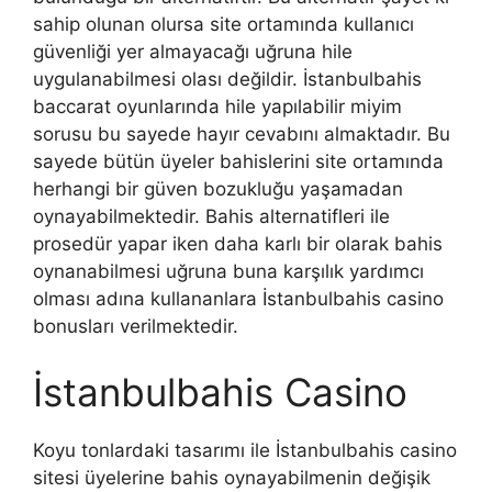
sahip olunan olursa site ortamında kullanıcı
güvenliği yer almayacağı uğruna hile
uygulanabilmesi olası değildir. İstanbulbahis
baccarat oyunlarında hile yapılabilir miyim
sorusu bu sayede hayır cevabını almaktadır. Bu
sayede bütün üyeler bahislerini site ortamında
herhangi bir güven bozukluğu yaşamadan
oynayabilmektedir. Bahis alternatifleri ile
prosedür yapar iken daha karlı bir olarak bahis
oynanabilmesi uğruna buna karşılık yardımcı
olması adına kullananlara İstanbulbahis casino
bonusları verilmektedir.
İstanbulbahis Casino
Koyu tonlardaki tasarımı ile İstanbulbahis casino
sitesi üyelerine bahis oynayabilmenin değişik