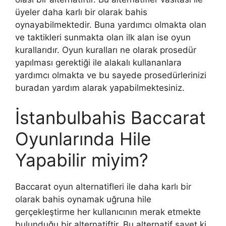
üyeler daha karlı bir olarak bahis
oynayabilmektedir. Buna yardımcı olmakta olan
ve taktikleri sunmakta olan ilk alan ise oyun
kurallarıdır. Oyun kuralları ne olarak prosedür
yapılması gerektiği ile alakalı kullananlara
yardımcı olmakta ve bu sayede prosedürlerinizi
buradan yardım alarak yapabilmektesiniz.
İstanbulbahis Baccarat
Oyunlarında Hile
Yapabilir miyim?
Baccarat oyun alternatifleri ile daha karlı bir
olarak bahis oynamak uğruna hile
gerçekleştirme her kullanıcının merak etmekte
bulunduğu bir alternatiftir. Bu alternatif şayet ki