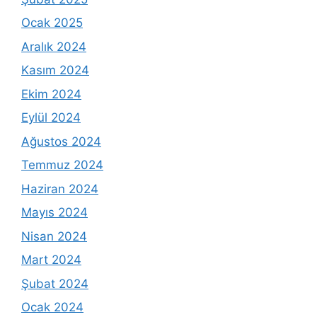
Ocak 2025
Aralık 2024
Kasım 2024
Ekim 2024
Eylül 2024
Ağustos 2024
Temmuz 2024
Haziran 2024
Mayıs 2024
Nisan 2024
Mart 2024
Şubat 2024
Ocak 2024