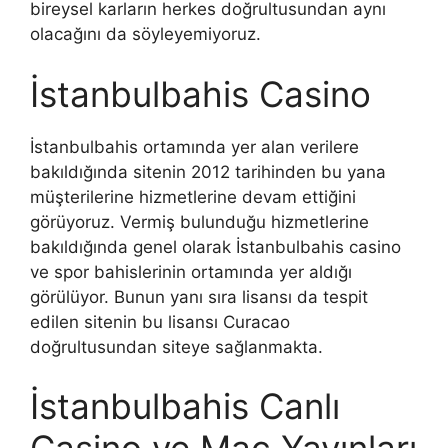
bireysel karların herkes doğrultusundan aynı
olacağını da söyleyemiyoruz.
İstanbulbahis Casino
İstanbulbahis ortamında yer alan verilere
bakıldığında sitenin 2012 tarihinden bu yana
müşterilerine hizmetlerine devam ettiğini
görüyoruz. Vermiş bulunduğu hizmetlerine
bakıldığında genel olarak İstanbulbahis casino
ve spor bahislerinin ortamında yer aldığı
görülüyor. Bunun yanı sıra lisansı da tespit
edilen sitenin bu lisansı Curacao
doğrultusundan siteye sağlanmakta.
İstanbulbahis Canlı