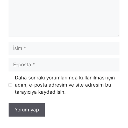
İsim
E-
posta
İnternet
Daha sonraki yorumlarımda kullanılması için
sitesi
adım, e-posta adresim ve site adresim bu
tarayıcıya kaydedilsin.