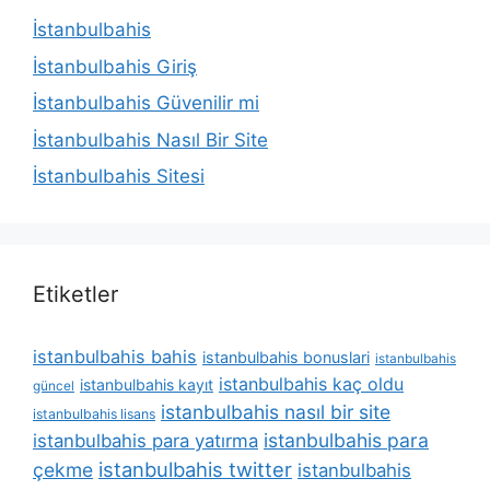
İstanbulbahis
İstanbulbahis Giriş
İstanbulbahis Güvenilir mi
İstanbulbahis Nasıl Bir Site
İstanbulbahis Sitesi
Etiketler
istanbulbahis bahis
istanbulbahis bonuslari
istanbulbahis
istanbulbahis kaç oldu
istanbulbahis kayıt
güncel
istanbulbahis nasıl bir site
istanbulbahis lisans
istanbulbahis para
istanbulbahis para yatırma
istanbulbahis twitter
çekme
istanbulbahis