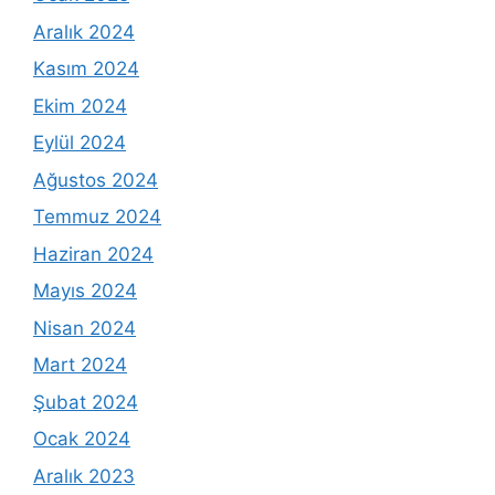
Aralık 2024
Kasım 2024
Ekim 2024
Eylül 2024
Ağustos 2024
Temmuz 2024
Haziran 2024
Mayıs 2024
Nisan 2024
Mart 2024
Şubat 2024
Ocak 2024
Aralık 2023