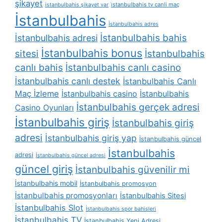
şikayet
i̇stanbulbahis tv canli maç
istanbulbahis şikayet var
İstanbulbahis
İstanbulbahis adres
İstanbulbahis bahis
İstanbulbahis adresi
İstanbulbahis bonus
sitesi
İstanbulbahis
canlı bahis
İstanbulbahis canlı casino
İstanbulbahis canlı destek
İstanbulbahis Canlı
Maç İzleme
İstanbulbahis casino
İstanbulbahis
İstanbulbahis gerçek adresi
Casino Oyunları
İstanbulbahis giriş
İstanbulbahis giriş
adresi
İstanbulbahis giriş yap
İstanbulbahis güncel
İstanbulbahis
adresi
İstanbulbahis güncel adresi
güncel giriş
İstanbulbahis güvenilir mi
İstanbulbahis mobil
İstanbulbahis promosyon
İstanbulbahis promosyonları
İstanbulbahis Sitesi
İstanbulbahis Slot
İstanbulbahis spor bahisleri
İstanbulbahis TV
İstanbulbahis Yeni Adresi