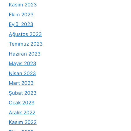
Kasım 2023
Ekim 2023
Eylül 2023
Ağustos 2023
Temmuz 2023
Haziran 2023
Mayıs 2023
Nisan 2023
Mart 2023
Şubat 2023
Ocak 2023
Aralık 2022
Kasım 2022