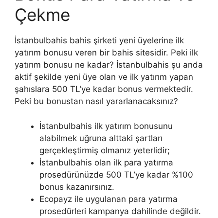
Çekme
İstanbulbahis bahis şirketi yeni üyelerine ilk
yatırım bonusu veren bir bahis sitesidir. Peki ilk
yatırım bonusu ne kadar? İstanbulbahis şu anda
aktif şekilde yeni üye olan ve ilk yatırım yapan
şahıslara 500 TL’ye kadar bonus vermektedir.
Peki bu bonustan nasıl yararlanacaksınız?
İstanbulbahis ilk yatırım bonusunu
alabilmek uğruna alttaki şartları
gerçekleştirmiş olmanız yeterlidir;
İstanbulbahis olan ilk para yatırma
prosedürünüzde 500 TL’ye kadar %100
bonus kazanırsınız.
Ecopayz ile uygulanan para yatırma
prosedürleri kampanya dahilinde değildir.