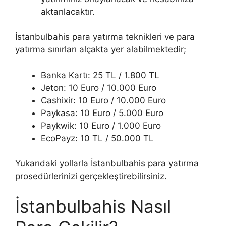
aktarılacaktır.
İstanbulbahis para yatırma teknikleri ve para
yatırma sınırları alçakta yer alabilmektedir;
Banka Kartı: 25 TL / 1.800 TL
Jeton: 10 Euro / 10.000 Euro
Cashixir: 10 Euro / 10.000 Euro
Paykasa: 10 Euro / 5.000 Euro
Paykwik: 10 Euro / 1.000 Euro
EcoPayz: 10 TL / 50.000 TL
Yukarıdaki yollarla İstanbulbahis para yatırma
prosedürlerinizi gerçekleştirebilirsiniz.
İstanbulbahis Nasıl