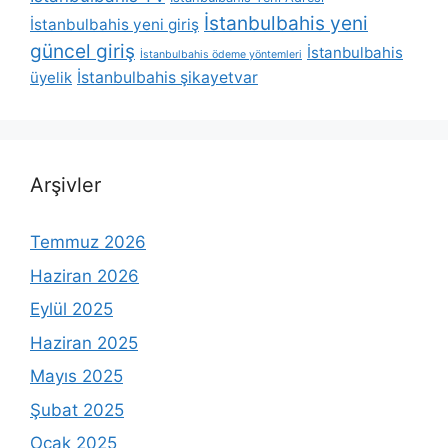
İstanbulbahis yeni
İstanbulbahis yeni giriş
güncel giriş
İstanbulbahis
İstanbulbahis ödeme yöntemleri
üyelik
İstanbulbahis şikayetvar
Arşivler
Temmuz 2026
Haziran 2026
Eylül 2025
Haziran 2025
Mayıs 2025
Şubat 2025
Ocak 2025