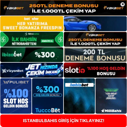
×
ISTANBULBAHIS GİRİŞ İÇİN TIKLAYINIZ!