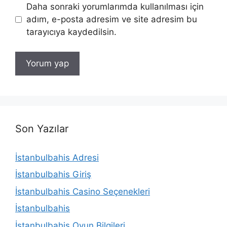
İnternet
Daha sonraki yorumlarımda kullanılması için
sitesi
adım, e-posta adresim ve site adresim bu
tarayıcıya kaydedilsin.
Son Yazılar
İstanbulbahis Adresi
İstanbulbahis Giriş
İstanbulbahis Casino Seçenekleri
İstanbulbahis
İstanbulbahis Oyun Bilgileri