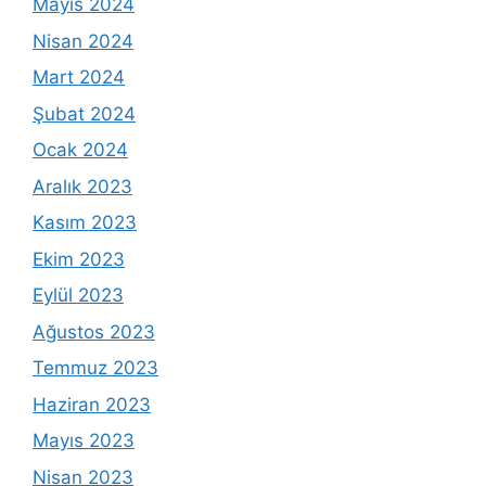
Mayıs 2024
Nisan 2024
Mart 2024
Şubat 2024
Ocak 2024
Aralık 2023
Kasım 2023
Ekim 2023
Eylül 2023
Ağustos 2023
Temmuz 2023
Haziran 2023
Mayıs 2023
Nisan 2023