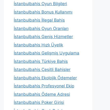
İstanbulbahis Oyun Bilgileri
İstanbulbahis Bonus Kullanımı
İstanbulbahis İllegal Bahis
İstanbulbahis Oyun Oranları
İstanbulbahis Geniş Hizmetler
İstanbulbahis Hızlı Üyelik
İstanbulbahis Gelişmiş Uygulama
İstanbulbahis Türkiye Bahis
İstanbulbahis Çeşitli Bahisler
İstanbulbahis Ekolojik Ödemeler
İstanbulbahis Profesyonel Ekip
İstanbulbahis Ödeme Adresi
İstanbulbahis Poker Girişi