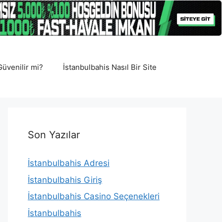
Güvenilir mi?
İstanbulbahis Nasıl Bir Site
Son Yazılar
İstanbulbahis Adresi
İstanbulbahis Giriş
İstanbulbahis Casino Seçenekleri
İstanbulbahis