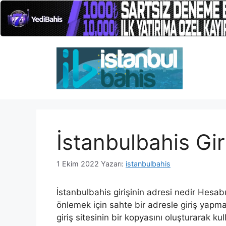
İçeriğe
atla
İstanbulbahis Gir
1 Ekim 2022
Yazarı:
istanbulbahis
İstanbulbahis girişinin adresi nedir Hesabın
önlemek için sahte bir adresle giriş yapma
giriş sitesinin bir kopyasını oluşturarak kul