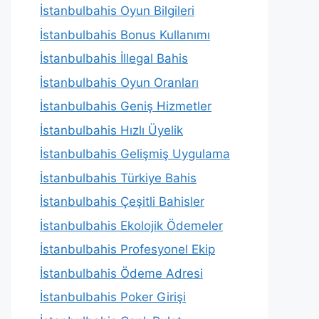
İstanbulbahis Oyun Bilgileri
İstanbulbahis Bonus Kullanımı
İstanbulbahis İllegal Bahis
İstanbulbahis Oyun Oranları
İstanbulbahis Geniş Hizmetler
İstanbulbahis Hızlı Üyelik
İstanbulbahis Gelişmiş Uygulama
İstanbulbahis Türkiye Bahis
İstanbulbahis Çeşitli Bahisler
İstanbulbahis Ekolojik Ödemeler
İstanbulbahis Profesyonel Ekip
İstanbulbahis Ödeme Adresi
İstanbulbahis Poker Girişi