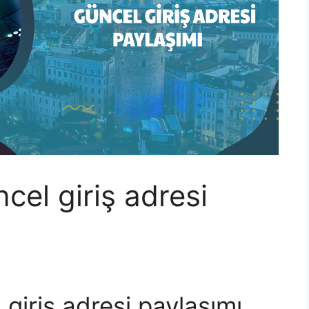
cel giriş adresi
giriş adresi paylaşımı