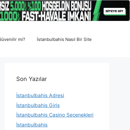
Güvenilir mi?
İstanbulbahis Nasıl Bir Site
Son Yazılar
İstanbulbahis Adresi
İstanbulbahis Giriş
İstanbulbahis Casino Seçenekleri
İstanbulbahis