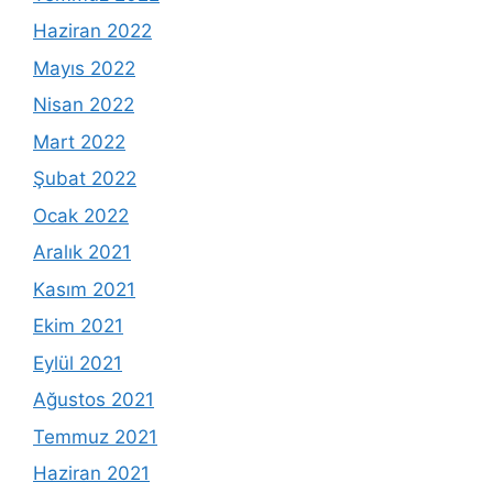
Haziran 2022
Mayıs 2022
Nisan 2022
Mart 2022
Şubat 2022
Ocak 2022
Aralık 2021
Kasım 2021
Ekim 2021
Eylül 2021
Ağustos 2021
Temmuz 2021
Haziran 2021