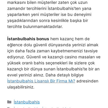
markasını bilen müşteriler zaten çok uzun
zamandır tercihlerini İstanbulbahis’ten yana
yaparlarken yeni müşteriler ise bu deneyimi
yaşadıklarından sonra kesinlikle başka bir
tercihte bulunmamaktadırlar.
İstanbulbahis bonus
hem kazanç hem de
eğlence dolu güvenli dünyasında yerinizi almak
için daha fazla zaman kaybetmemenizi tavsiye
ediyoruz. Güvenli ve kazançlı casino masaları ve
yüksek oranlı bahis seçenekleri ile sizlere çok
kazançlı bir dünya sunan İstanbulbahis’te bir an
evvel yerinizi alınız. Daha detaylı bilgiye
İstanbulbahis Lisanslı Bir Firma Mı?
adresinden
ulaşabilirsiniz.
Kategoriler
İstanbulbahis