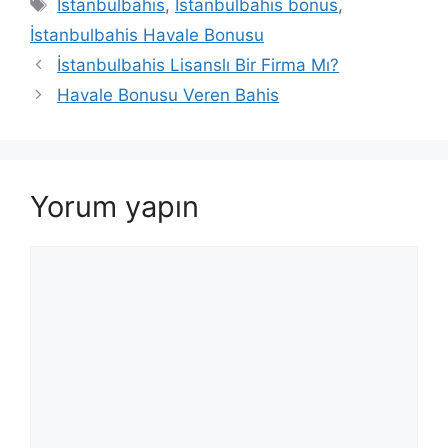
Etiketler
İstanbulbahis
,
İstanbulbahis bonus
,
İstanbulbahis Havale Bonusu
İstanbulbahis Lisanslı Bir Firma Mı?
Havale Bonusu Veren Bahis
Yorum yapın
Yorum