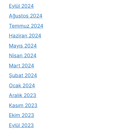
Eylül 2024
Ağustos 2024
Temmuz 2024
Haziran 2024
Mayıs 2024
Nisan 2024
Mart 2024
Şubat 2024
Ocak 2024
Aralık 2023
Kasım 2023
Ekim 2023
Eylül 2023