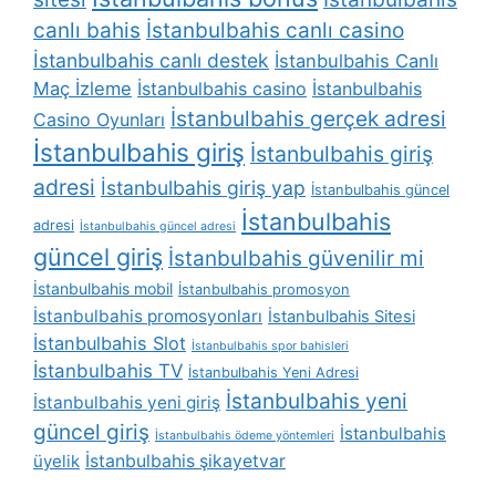
canlı bahis
İstanbulbahis canlı casino
İstanbulbahis canlı destek
İstanbulbahis Canlı
Maç İzleme
İstanbulbahis casino
İstanbulbahis
İstanbulbahis gerçek adresi
Casino Oyunları
İstanbulbahis giriş
İstanbulbahis giriş
adresi
İstanbulbahis giriş yap
İstanbulbahis güncel
İstanbulbahis
adresi
İstanbulbahis güncel adresi
güncel giriş
İstanbulbahis güvenilir mi
İstanbulbahis mobil
İstanbulbahis promosyon
İstanbulbahis promosyonları
İstanbulbahis Sitesi
İstanbulbahis Slot
İstanbulbahis spor bahisleri
İstanbulbahis TV
İstanbulbahis Yeni Adresi
İstanbulbahis yeni
İstanbulbahis yeni giriş
güncel giriş
İstanbulbahis
İstanbulbahis ödeme yöntemleri
üyelik
İstanbulbahis şikayetvar