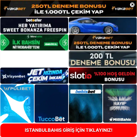
×
ISTANBULBAHIS GİRİŞ İÇİN TIKLAYINIZ!