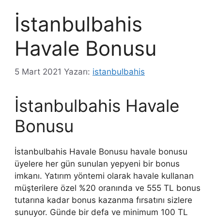
İstanbulbahis
Havale Bonusu
5 Mart 2021
Yazarı:
istanbulbahis
İstanbulbahis Havale
Bonusu
İstanbulbahis Havale Bonusu havale bonusu
üyelere her gün sunulan yepyeni bir bonus
imkanı. Yatırım yöntemi olarak havale kullanan
müşterilere özel %20 oranında ve 555 TL bonus
tutarına kadar bonus kazanma fırsatını sizlere
sunuyor. Günde bir defa ve minimum 100 TL