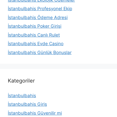
İstanbulbahis Profesyonel Ekip
İstanbulbahis Ödeme Adresi
İstanbulbahis Poker Girişi
İstanbulbahis Canlı Rulet
İstanbulbahis Evde Casino
İstanbulbahis Günlük Bonuslar
Kategoriler
İstanbulbahis
İstanbulbahis Giriş
İstanbulbahis Güvenilir mi