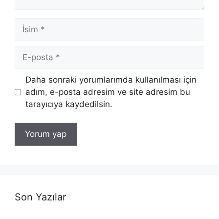
İsim
E-
posta
İnternet
Daha sonraki yorumlarımda kullanılması için
sitesi
adım, e-posta adresim ve site adresim bu
tarayıcıya kaydedilsin.
Son Yazılar