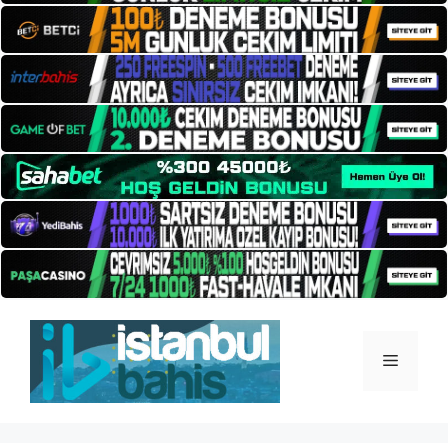
İçeriğe
atla
Menü