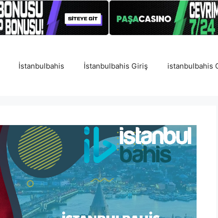
İstanbulbahis
İstanbulbahis Giriş
istanbulbahis 