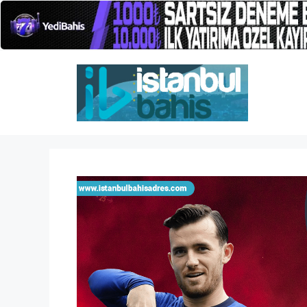
İçeriğe
atla