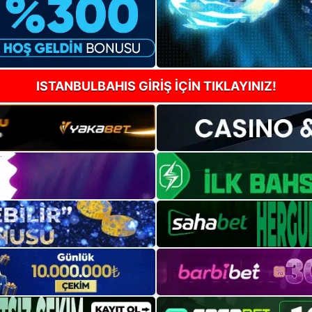
ISTANBULBAHIS GİRİŞ İÇİN TIKLAYINIZ!