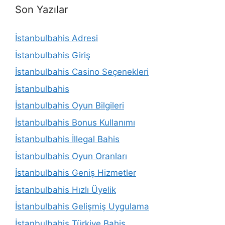
Son Yazılar
İstanbulbahis Adresi
İstanbulbahis Giriş
İstanbulbahis Casino Seçenekleri
İstanbulbahis
İstanbulbahis Oyun Bilgileri
İstanbulbahis Bonus Kullanımı
İstanbulbahis İllegal Bahis
İstanbulbahis Oyun Oranları
İstanbulbahis Geniş Hizmetler
İstanbulbahis Hızlı Üyelik
İstanbulbahis Gelişmiş Uygulama
İstanbulbahis Türkiye Bahis