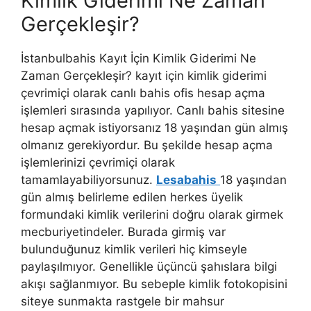
Kimlik Giderimi Ne Zaman
Gerçekleşir?
İstanbulbahis Kayıt İçin Kimlik Giderimi Ne
Zaman Gerçekleşir? kayıt için kimlik giderimi
çevrimiçi olarak canlı bahis ofis hesap açma
işlemleri sırasında yapılıyor. Canlı bahis sitesine
hesap açmak istiyorsanız 18 yaşından gün almış
olmanız gerekiyordur. Bu şekilde hesap açma
işlemlerinizi çevrimiçi olarak
tamamlayabiliyorsunuz.
Lesabahis
18 yaşından
gün almış belirleme edilen herkes üyelik
formundaki kimlik verilerini doğru olarak girmek
mecburiyetindeler. Burada girmiş var
bulunduğunuz kimlik verileri hiç kimseyle
paylaşılmıyor. Genellikle üçüncü şahıslara bilgi
akışı sağlanmıyor. Bu sebeple kimlik fotokopisini
siteye sunmakta rastgele bir mahsur