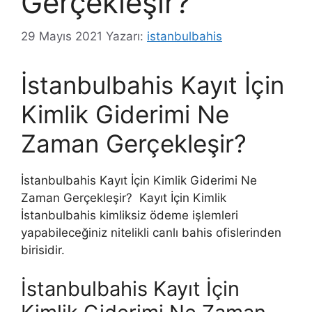
Gerçekleşir?
29 Mayıs 2021
Yazarı:
istanbulbahis
İstanbulbahis Kayıt İçin
Kimlik Giderimi Ne
Zaman Gerçekleşir?
İstanbulbahis Kayıt İçin Kimlik Giderimi Ne
Zaman Gerçekleşir? Kayıt İçin Kimlik
İstanbulbahis kimliksiz ödeme işlemleri
yapabileceğiniz nitelikli canlı bahis ofislerinden
birisidir.
İstanbulbahis Kayıt İçin