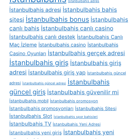
İstanbulbahis adres
İstanbulbahis bahis
İstanbulbahis adresi
İstanbulbahis bonus
sitesi
İstanbulbahis
canlı bahis
İstanbulbahis canlı casino
İstanbulbahis canlı destek
İstanbulbahis Canlı
Maç İzleme
İstanbulbahis casino
İstanbulbahis
İstanbulbahis gerçek adresi
Casino Oyunları
İstanbulbahis giriş
İstanbulbahis giriş
adresi
İstanbulbahis giriş yap
İstanbulbahis güncel
İstanbulbahis
adresi
İstanbulbahis güncel adresi
güncel giriş
İstanbulbahis güvenilir mi
İstanbulbahis mobil
İstanbulbahis promosyon
İstanbulbahis promosyonları
İstanbulbahis Sitesi
İstanbulbahis Slot
İstanbulbahis spor bahisleri
İstanbulbahis TV
İstanbulbahis Yeni Adresi
İstanbulbahis yeni
İstanbulbahis yeni giriş