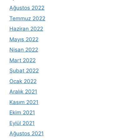
Ağustos 2022
Temmuz 2022
Haziran 2022
Mayıs 2022
Nisan 2022
Mart 2022
Şubat 2022
Ocak 2022
Aralık 2021
Kasım 2021
Ekim 2021
Eylül 2021
Ağustos 2021