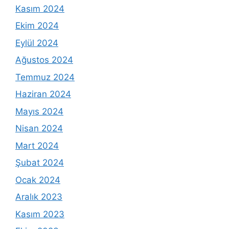
Kasım 2024
Ekim 2024
Eylül 2024
Ağustos 2024
Temmuz 2024
Haziran 2024
Mayıs 2024
Nisan 2024
Mart 2024
Şubat 2024
Ocak 2024
Aralık 2023
Kasım 2023