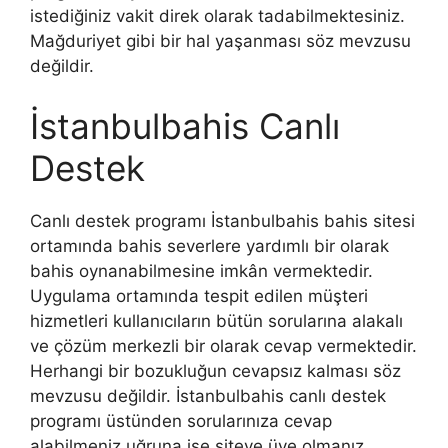
istediğiniz vakit direk olarak tadabilmektesiniz.
Mağduriyet gibi bir hal yaşanması söz mevzusu
değildir.
İstanbulbahis Canlı
Destek
Canlı destek programı İstanbulbahis bahis sitesi
ortamında bahis severlere yardımlı bir olarak
bahis oynanabilmesine imkân vermektedir.
Uygulama ortamında tespit edilen müşteri
hizmetleri kullanıcıların bütün sorularına alakalı
ve çözüm merkezli bir olarak cevap vermektedir.
Herhangi bir bozukluğun cevapsız kalması söz
mevzusu değildir. İstanbulbahis canlı destek
programı üstünden sorularınıza cevap
alabilmeniz uğruna ise siteye üye olmanız