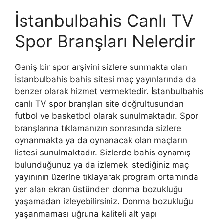
İstanbulbahis Canlı TV
Spor Branşları Nelerdir
Geniş bir spor arşivini sizlere sunmakta olan
İstanbulbahis bahis sitesi maç yayınlarında da
benzer olarak hizmet vermektedir. İstanbulbahis
canlı TV spor branşları site doğrultusundan
futbol ve basketbol olarak sunulmaktadır. Spor
branşlarına tıklamanızın sonrasında sizlere
oynanmakta ya da oynanacak olan maçların
listesi sunulmaktadır. Sizlerde bahis oynamış
bulunduğunuz ya da izlemek istediğiniz maç
yayınının üzerine tıklayarak program ortamında
yer alan ekran üstünden donma bozukluğu
yaşamadan izleyebilirsiniz. Donma bozukluğu
yaşanmaması uğruna kaliteli alt yapı