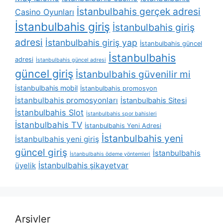
İstanbulbahis gerçek adresi
Casino Oyunları
İstanbulbahis giriş
İstanbulbahis giriş
adresi
İstanbulbahis giriş yap
İstanbulbahis güncel
İstanbulbahis
adresi
İstanbulbahis güncel adresi
güncel giriş
İstanbulbahis güvenilir mi
İstanbulbahis mobil
İstanbulbahis promosyon
İstanbulbahis promosyonları
İstanbulbahis Sitesi
İstanbulbahis Slot
İstanbulbahis spor bahisleri
İstanbulbahis TV
İstanbulbahis Yeni Adresi
İstanbulbahis yeni
İstanbulbahis yeni giriş
güncel giriş
İstanbulbahis
İstanbulbahis ödeme yöntemleri
üyelik
İstanbulbahis şikayetvar
Arşivler