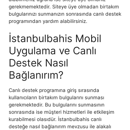
gerekmemektedir. Siteye üye olmadan birtakım
bulgularınızı sunmanızın sonrasında canlı destek
programından yardım alabilirsiniz.
İstanbulbahis Mobil
Uygulama ve Canlı
Destek Nasıl
Bağlanırım?
Canlı destek programına giriş sırasında
kullanıcıların birtakım bulgularını sunması
gerekmektedir. Bu bulgularını sunmasının
sonrasında ise müşteri hizmetleri ile etkileşim
kurabilmesi olasıdür. İstanbulbahis canlı
desteğe nasıl bağlanırım mevzusu ile alakalı