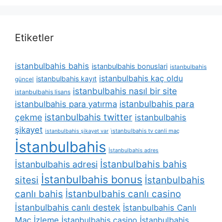
Etiketler
istanbulbahis bahis
istanbulbahis bonuslari
istanbulbahis
istanbulbahis kaç oldu
istanbulbahis kayıt
güncel
istanbulbahis nasıl bir site
istanbulbahis lisans
istanbulbahis para
istanbulbahis para yatırma
istanbulbahis twitter
çekme
istanbulbahis
şikayet
i̇stanbulbahis tv canli maç
istanbulbahis şikayet var
İstanbulbahis
İstanbulbahis adres
İstanbulbahis bahis
İstanbulbahis adresi
İstanbulbahis bonus
sitesi
İstanbulbahis
canlı bahis
İstanbulbahis canlı casino
İstanbulbahis canlı destek
İstanbulbahis Canlı
Maç İzleme
İstanbulbahis casino
İstanbulbahis