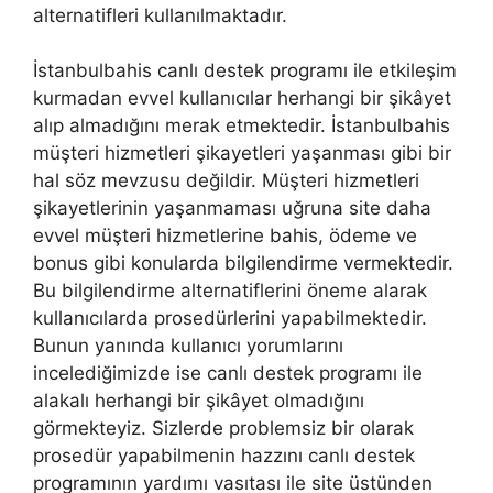
alternatifleri kullanılmaktadır.
İstanbulbahis canlı destek programı ile etkileşim
kurmadan evvel kullanıcılar herhangi bir şikâyet
alıp almadığını merak etmektedir. İstanbulbahis
müşteri hizmetleri şikayetleri yaşanması gibi bir
hal söz mevzusu değildir. Müşteri hizmetleri
şikayetlerinin yaşanmaması uğruna site daha
evvel müşteri hizmetlerine bahis, ödeme ve
bonus gibi konularda bilgilendirme vermektedir.
Bu bilgilendirme alternatiflerini öneme alarak
kullanıcılarda prosedürlerini yapabilmektedir.
Bunun yanında kullanıcı yorumlarını
incelediğimizde ise canlı destek programı ile
alakalı herhangi bir şikâyet olmadığını
görmekteyiz. Sizlerde problemsiz bir olarak
prosedür yapabilmenin hazzını canlı destek
programının yardımı vasıtası ile site üstünden