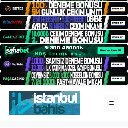
İçeriğe
atla
Menü