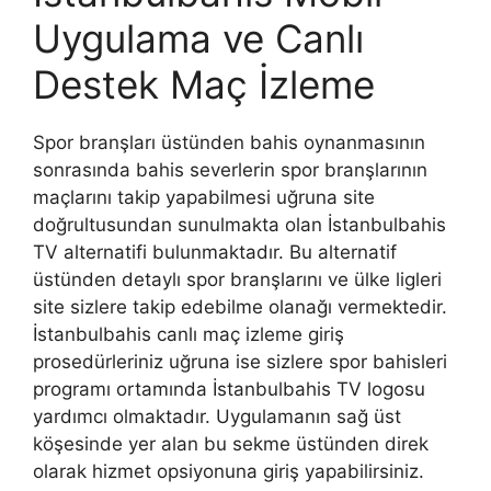
Uygulama ve Canlı
Destek Maç İzleme
Spor branşları üstünden bahis oynanmasının
sonrasında bahis severlerin spor branşlarının
maçlarını takip yapabilmesi uğruna site
doğrultusundan sunulmakta olan İstanbulbahis
TV alternatifi bulunmaktadır. Bu alternatif
üstünden detaylı spor branşlarını ve ülke ligleri
site sizlere takip edebilme olanağı vermektedir.
İstanbulbahis canlı maç izleme giriş
prosedürleriniz uğruna ise sizlere spor bahisleri
programı ortamında İstanbulbahis TV logosu
yardımcı olmaktadır. Uygulamanın sağ üst
köşesinde yer alan bu sekme üstünden direk
olarak hizmet opsiyonuna giriş yapabilirsiniz.