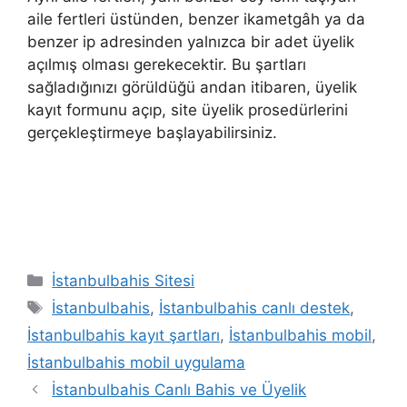
aile fertleri üstünden, benzer ikametgâh ya da
benzer ip adresinden yalnızca bir adet üyelik
açılmış olması gerekecektir. Bu şartları
sağladığınızı görüldüğü andan itibaren, üyelik
kayıt formunu açıp, site üyelik prosedürlerini
gerçekleştirmeye başlayabilirsiniz.
Kategoriler
İstanbulbahis Sitesi
Etiketler
İstanbulbahis
,
İstanbulbahis canlı destek
,
İstanbulbahis kayıt şartları
,
İstanbulbahis mobil
,
İstanbulbahis mobil uygulama
İstanbulbahis Canlı Bahis ve Üyelik