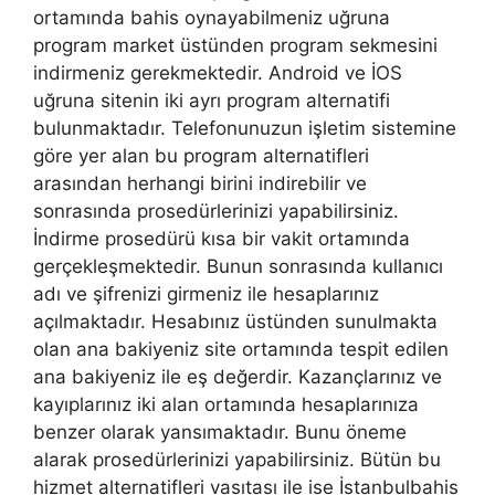
ortamında bahis oynayabilmeniz uğruna
program market üstünden program sekmesini
indirmeniz gerekmektedir. Android ve İOS
uğruna sitenin iki ayrı program alternatifi
bulunmaktadır. Telefonunuzun işletim sistemine
göre yer alan bu program alternatifleri
arasından herhangi birini indirebilir ve
sonrasında prosedürlerinizi yapabilirsiniz.
İndirme prosedürü kısa bir vakit ortamında
gerçekleşmektedir. Bunun sonrasında kullanıcı
adı ve şifrenizi girmeniz ile hesaplarınız
açılmaktadır. Hesabınız üstünden sunulmakta
olan ana bakiyeniz site ortamında tespit edilen
ana bakiyeniz ile eş değerdir. Kazançlarınız ve
kayıplarınız iki alan ortamında hesaplarınıza
benzer olarak yansımaktadır. Bunu öneme
alarak prosedürlerinizi yapabilirsiniz. Bütün bu
hizmet alternatifleri vasıtası ile ise İstanbulbahis