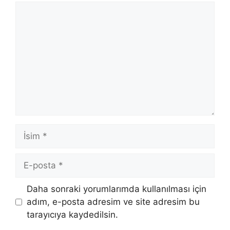
Yorum
İsim
E-
posta
İnternet
Daha sonraki yorumlarımda kullanılması için
sitesi
adım, e-posta adresim ve site adresim bu
tarayıcıya kaydedilsin.