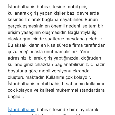
İstanbulbahis bahis sitesine mobil giriş
kullanarak giriş yapan kişiler bazı devrelerde
kesintisiz olarak bağlanamayabilirler. Bunun
gerçekleşmesinin en önemli nedeni ise tam bir
erişim yasağının oluşmasıdır. Bağlantıyla ilgili
olaylar gün içinde saatlerce meydana gelebilir.
Bu aksaklıkların en kısa sürede firma tarafından
çözüleceğini asla unutmamalısınız. Yeni
adresinizi bilerek giriş yaptığınızda, doğrudan
kullandığınız cihazdan bağlanabilirsiniz. Cihazın
boyutuna göre mobil versiyonu ekranda
oluşturulmaktadır. Kullanımı çok kolaydır.
İstanbulbahis mobil bahis fırsatlarının kullanımı
çok kolaydır ve kalitesi mükemmel standartlara
bağlıdır.
İstanbulbahis
bahis sitesinde bir olay olarak