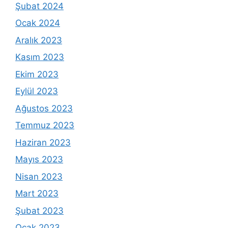
Şubat 2024
Ocak 2024
Aralık 2023
Kasım 2023
Ekim 2023
Eylül 2023
Ağustos 2023
Temmuz 2023
Haziran 2023
Mayıs 2023
Nisan 2023
Mart 2023
Şubat 2023
Ocak 2023