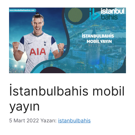
İstanbulbahis mobil
yayın
5 Mart 2022
Yazarı:
istanbulbahis