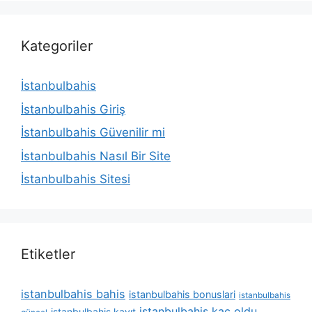
Kategoriler
İstanbulbahis
İstanbulbahis Giriş
İstanbulbahis Güvenilir mi
İstanbulbahis Nasıl Bir Site
İstanbulbahis Sitesi
Etiketler
istanbulbahis bahis
istanbulbahis bonuslari
istanbulbahis
istanbulbahis kaç oldu
istanbulbahis kayıt