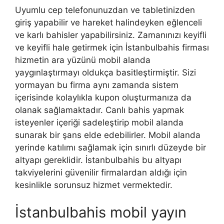
Uyumlu cep telefonunuzdan ve tabletinizden
giriş yapabilir ve hareket halindeyken eğlenceli
ve karlı bahisler yapabilirsiniz. Zamanınızı keyifli
ve keyifli hale getirmek için İstanbulbahis firması
hizmetin ara yüzünü mobil alanda
yaygınlaştırmayı oldukça basitleştirmiştir. Sizi
yormayan bu firma aynı zamanda sistem
içerisinde kolaylıkla kupon oluşturmanıza da
olanak sağlamaktadır. Canlı bahis yapmak
isteyenler içeriği sadeleştirip mobil alanda
sunarak bir şans elde edebilirler. Mobil alanda
yerinde katılımı sağlamak için sınırlı düzeyde bir
altyapı gereklidir. İstanbulbahis bu altyapı
takviyelerini güvenilir firmalardan aldığı için
kesinlikle sorunsuz hizmet vermektedir.
İstanbulbahis mobil yayın