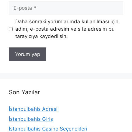
E-
posta
İnternet
Daha sonraki yorumlarımda kullanılması için
sitesi
adım, e-posta adresim ve site adresim bu
tarayıcıya kaydedilsin.
Son Yazılar
İstanbulbahis Adresi
İstanbulbahis Giriş
İstanbulbahis Casino Seçenekleri