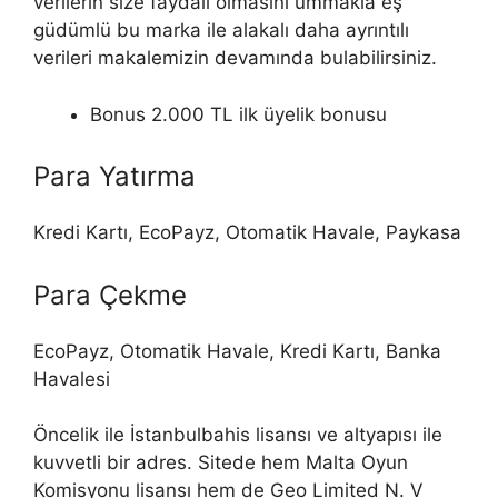
verilerin size faydalı olmasını ummakla eş
güdümlü bu marka ile alakalı daha ayrıntılı
verileri makalemizin devamında bulabilirsiniz.
Bonus 2.000 TL ilk üyelik bonusu
Para Yatırma
Kredi Kartı, EcoPayz, Otomatik Havale, Paykasa
Para Çekme
EcoPayz, Otomatik Havale, Kredi Kartı, Banka
Havalesi
Öncelik ile İstanbulbahis lisansı ve altyapısı ile
kuvvetli bir adres. Sitede hem Malta Oyun
Komisyonu lisansı hem de Geo Limited N. V