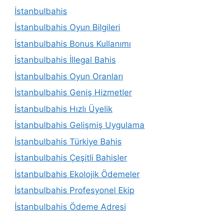
İstanbulbahis
İstanbulbahis Oyun Bilgileri
İstanbulbahis Bonus Kullanımı
İstanbulbahis İllegal Bahis
İstanbulbahis Oyun Oranları
İstanbulbahis Geniş Hizmetler
İstanbulbahis Hızlı Üyelik
İstanbulbahis Gelişmiş Uygulama
İstanbulbahis Türkiye Bahis
İstanbulbahis Çeşitli Bahisler
İstanbulbahis Ekolojik Ödemeler
İstanbulbahis Profesyonel Ekip
İstanbulbahis Ödeme Adresi