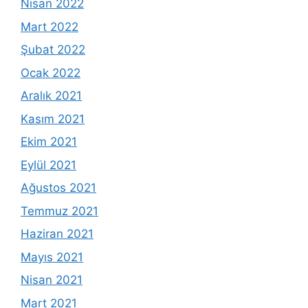
Nisan 2022
Mart 2022
Şubat 2022
Ocak 2022
Aralık 2021
Kasım 2021
Ekim 2021
Eylül 2021
Ağustos 2021
Temmuz 2021
Haziran 2021
Mayıs 2021
Nisan 2021
Mart 2021