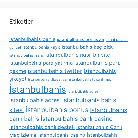
Etiketler
istanbulbahis bahis
istanbulbahis bonuslari
istanbulbahis
istanbulbahis kaç oldu
istanbulbahis kayıt
güncel
istanbulbahis nasıl bir site
istanbulbahis lisans
istanbulbahis para
istanbulbahis para yatırma
istanbulbahis twitter
çekme
istanbulbahis
şikayet
i̇stanbulbahis tv canli maç
istanbulbahis şikayet var
İstanbulbahis
İstanbulbahis adres
İstanbulbahis bahis
İstanbulbahis adresi
İstanbulbahis bonus
sitesi
İstanbulbahis
canlı bahis
İstanbulbahis canlı casino
İstanbulbahis canlı destek
İstanbulbahis Canlı
Maç İzleme
İstanbulbahis casino
İstanbulbahis