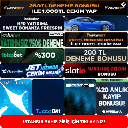
×
ISTANBULBAHIS GİRİŞ İÇİN TIKLAYINIZ!