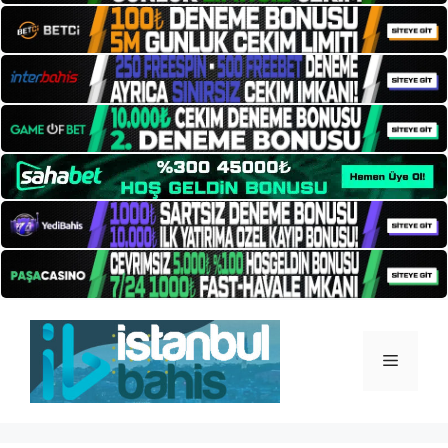
İçeriğe
atla
Menü