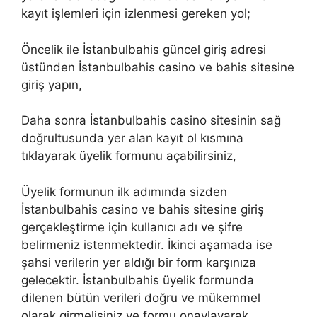
kayıt işlemleri için izlenmesi gereken yol;
Öncelik ile İstanbulbahis güncel giriş adresi
üstünden İstanbulbahis casino ve bahis sitesine
giriş yapın,
Daha sonra İstanbulbahis casino sitesinin sağ
doğrultusunda yer alan kayıt ol kısmına
tıklayarak üyelik formunu açabilirsiniz,
Üyelik formunun ilk adımında sizden
İstanbulbahis casino ve bahis sitesine giriş
gerçekleştirme için kullanıcı adı ve şifre
belirmeniz istenmektedir. İkinci aşamada ise
şahsi verilerin yer aldığı bir form karşınıza
gelecektir. İstanbulbahis üyelik formunda
dilenen bütün verileri doğru ve mükemmel
olarak girmelisiniz ve formu onaylayarak