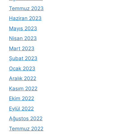
Temmuz 2023
Haziran 2023
Mayıs 2023
Nisan 2023
Mart 2023
Şubat 2023
Ocak 2023
Aralık 2022
Kasım 2022
Ekim 2022
Eylül 2022
Ağustos 2022
Temmuz 2022