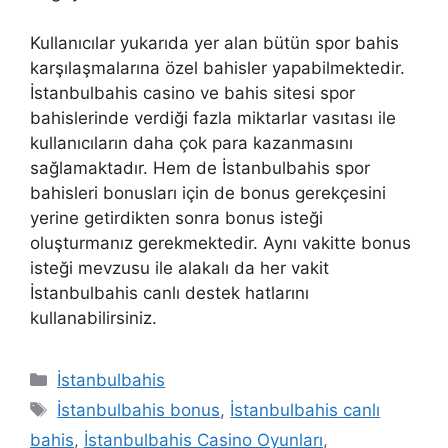
Kullanıcılar yukarıda yer alan bütün spor bahis
karşılaşmalarına özel bahisler yapabilmektedir.
İstanbulbahis casino ve bahis sitesi spor
bahislerinde verdiği fazla miktarlar vasıtası ile
kullanıcıların daha çok para kazanmasını
sağlamaktadır. Hem de İstanbulbahis spor
bahisleri bonusları için de bonus gerekçesini
yerine getirdikten sonra bonus isteği
oluşturmanız gerekmektedir. Aynı vakitte bonus
isteği mevzusu ile alakalı da her vakit
İstanbulbahis canlı destek hatlarını
kullanabilirsiniz.
Kategoriler
İstanbulbahis
Etiketler
İstanbulbahis bonus
,
İstanbulbahis canlı
bahis
,
İstanbulbahis Casino Oyunları
,