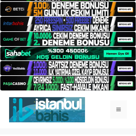
İçeriğe
atla
Menü