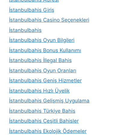
İstanbulbahis Giriş
İstanbulbahis Casino Seçenekleri
İstanbulbahis
İstanbulbahis Oyun Bilgileri
İstanbulbahis Bonus Kullanımı
İstanbulbahis İllegal Bahis
İstanbulbahis Oyun Oranları
İstanbulbahis Geniş Hizmetler
İstanbulbahis Hızlı Üyelik
İstanbulbahis Gelişmiş Uygulama
İstanbulbahis Türkiye Bahis
İstanbulbahis Çeşitli Bahisler
İstanbulbahis Ekolojik Ödemeler