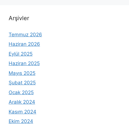
Arşivler
Temmuz 2026
Haziran 2026
Eylül 2025
Haziran 2025
Mayıs 2025
Şubat 2025
Ocak 2025
Aralık 2024
Kasım 2024
Ekim 2024