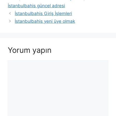
İstanbulbahis güncel adresi
İstanbulbahis Giriş İşlemleri
İstanbulbahis yeni üye olmak
Yorum yapın
Yorum