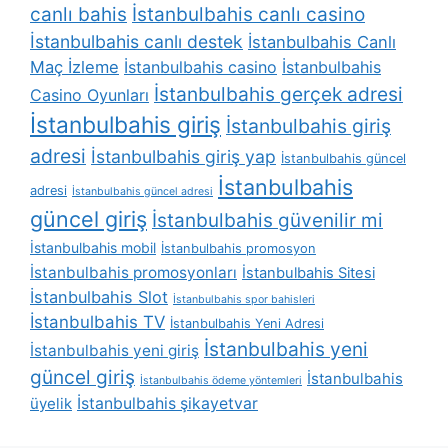
canlı bahis
İstanbulbahis canlı casino
İstanbulbahis canlı destek
İstanbulbahis Canlı
Maç İzleme
İstanbulbahis casino
İstanbulbahis
İstanbulbahis gerçek adresi
Casino Oyunları
İstanbulbahis giriş
İstanbulbahis giriş
adresi
İstanbulbahis giriş yap
İstanbulbahis güncel
İstanbulbahis
adresi
İstanbulbahis güncel adresi
güncel giriş
İstanbulbahis güvenilir mi
İstanbulbahis mobil
İstanbulbahis promosyon
İstanbulbahis promosyonları
İstanbulbahis Sitesi
İstanbulbahis Slot
İstanbulbahis spor bahisleri
İstanbulbahis TV
İstanbulbahis Yeni Adresi
İstanbulbahis yeni
İstanbulbahis yeni giriş
güncel giriş
İstanbulbahis
İstanbulbahis ödeme yöntemleri
üyelik
İstanbulbahis şikayetvar