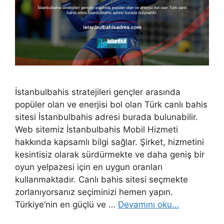
İstanbulbahis stratejileri gençler arasında
popüler olan ve enerjisi bol olan Türk canlı bahis
sitesi İstanbulbahis adresi burada bulunabilir.
Web sitemiz İstanbulbahis Mobil Hizmeti
hakkında kapsamlı bilgi sağlar. Şirket, hizmetini
kesintisiz olarak sürdürmekte ve daha geniş bir
oyun yelpazesi için en uygun oranları
kullanmaktadır. Canlı bahis sitesi seçmekte
zorlanıyorsanız seçiminizi hemen yapın.
Türkiye’nin en güçlü ve …
Devamını oku…