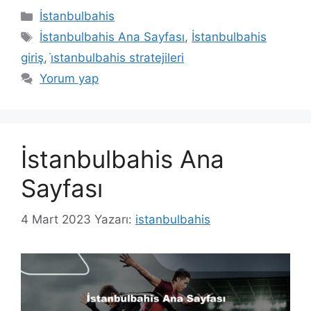
Kategoriler
İstanbulbahis
Etiketler
İstanbulbahis Ana Sayfası
,
İstanbulbahis
giriş
,
i̇stanbulbahis stratejileri
Yorum yap
İstanbulbahis Ana
Sayfası
4 Mart 2023
Yazarı:
istanbulbahis