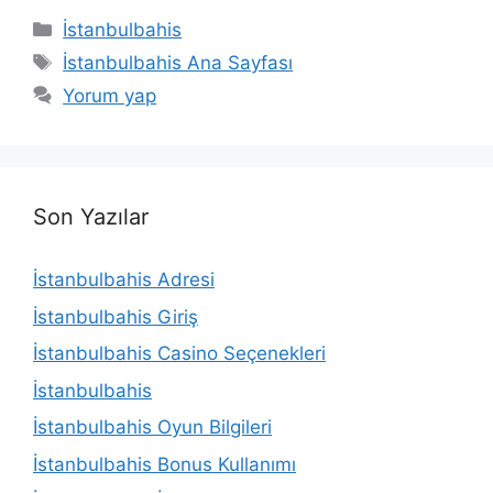
Kategoriler
İstanbulbahis
Etiketler
İstanbulbahis Ana Sayfası
Yorum yap
Son Yazılar
İstanbulbahis Adresi
İstanbulbahis Giriş
İstanbulbahis Casino Seçenekleri
İstanbulbahis
İstanbulbahis Oyun Bilgileri
İstanbulbahis Bonus Kullanımı