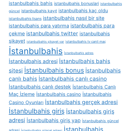
istanbulbahis bahis
istanbulbahis bonuslari
istanbulbahis
istanbulbahis kaç oldu
istanbulbahis kayıt
güncel
istanbulbahis nasıl bir site
istanbulbahis lisans
istanbulbahis para
istanbulbahis para yatırma
istanbulbahis twitter
çekme
istanbulbahis
şikayet
i̇stanbulbahis tv canli maç
istanbulbahis şikayet var
İstanbulbahis
İstanbulbahis adres
İstanbulbahis bahis
İstanbulbahis adresi
İstanbulbahis bonus
sitesi
İstanbulbahis
canlı bahis
İstanbulbahis canlı casino
İstanbulbahis canlı destek
İstanbulbahis Canlı
Maç İzleme
İstanbulbahis casino
İstanbulbahis
İstanbulbahis gerçek adresi
Casino Oyunları
İstanbulbahis giriş
İstanbulbahis giriş
adresi
İstanbulbahis giriş yap
İstanbulbahis güncel
İstanbulbahis
adresi
İstanbulbahis güncel adresi