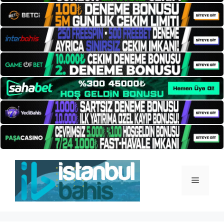
İçeriğe
atla
Menü