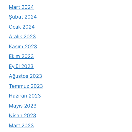
Mart 2024
Şubat 2024
Ocak 2024
Aralık 2023
Kasım 2023
Ekim 2023
Eylül 2023
Ağustos 2023
Temmuz 2023
Haziran 2023
Mayıs 2023
Nisan 2023
Mart 2023