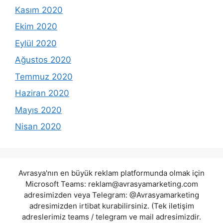
Kasım 2020
Ekim 2020
Eylül 2020
Ağustos 2020
Temmuz 2020
Haziran 2020
Mayıs 2020
Nisan 2020
Avrasya'nın en büyük reklam platformunda olmak için
Microsoft Teams:
reklam@avrasyamarketing.com
adresimizden veya Telegram: @Avrasyamarketing
adresimizden irtibat kurabilirsiniz. (Tek iletişim
adreslerimiz teams / telegram ve mail adresimizdir.