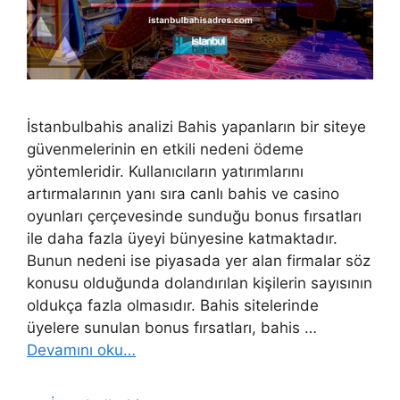
İstanbulbahis analizi Bahis yapanların bir siteye
güvenmelerinin en etkili nedeni ödeme
yöntemleridir. Kullanıcıların yatırımlarını
artırmalarının yanı sıra canlı bahis ve casino
oyunları çerçevesinde sunduğu bonus fırsatları
ile daha fazla üyeyi bünyesine katmaktadır.
Bunun nedeni ise piyasada yer alan firmalar söz
konusu olduğunda dolandırılan kişilerin sayısının
oldukça fazla olmasıdır. Bahis sitelerinde
üyelere sunulan bonus fırsatları, bahis …
Devamını oku…