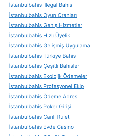
İstanbulbahis İllegal Bahis
İstanbulbahis Oyun Oranları
İstanbulbahis Geniş Hizmetler
İstanbulbahis Hızlı Üyelik
İstanbulbahis Gelişmiş Uygulama
İstanbulbahis Türkiye Bahis
İstanbulbahis Çeşitli Bahisler
İstanbulbahis Ekolojik Ödemeler
İstanbulbahis Profesyonel Ekip
İstanbulbahis Ödeme Adresi
İstanbulbahis Poker Girişi
İstanbulbahis Canlı Rulet
İstanbulbahis Evde Casino