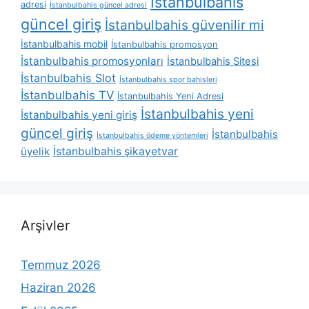
İstanbulbahis
adresi
İstanbulbahis güncel adresi
güncel giriş
İstanbulbahis güvenilir mi
İstanbulbahis mobil
İstanbulbahis promosyon
İstanbulbahis promosyonları
İstanbulbahis Sitesi
İstanbulbahis Slot
İstanbulbahis spor bahisleri
İstanbulbahis TV
İstanbulbahis Yeni Adresi
İstanbulbahis yeni
İstanbulbahis yeni giriş
güncel giriş
İstanbulbahis
İstanbulbahis ödeme yöntemleri
üyelik
İstanbulbahis şikayetvar
Arşivler
Temmuz 2026
Haziran 2026