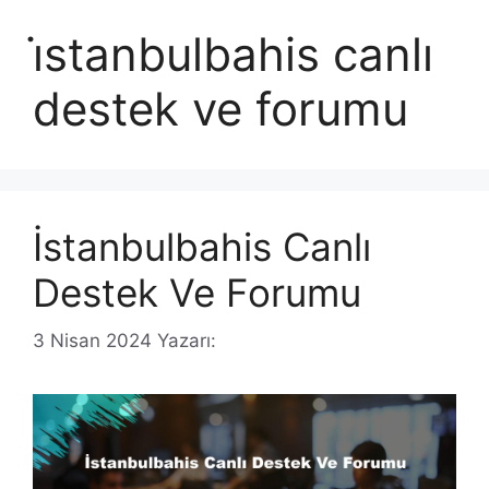
i̇stanbulbahis canlı
destek ve forumu
İstanbulbahis Canlı
Destek Ve Forumu
3 Nisan 2024
Yazarı: