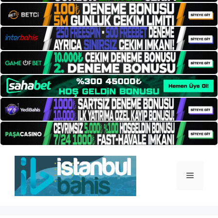
İçeriğe
atla
Menü