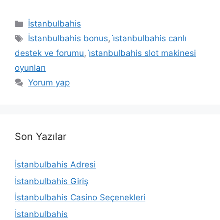
Kategoriler
İstanbulbahis
Etiketler
İstanbulbahis bonus
,
i̇stanbulbahis canlı
destek ve forumu
,
i̇stanbulbahis slot makinesi
oyunları
Yorum yap
Son Yazılar
İstanbulbahis Adresi
İstanbulbahis Giriş
İstanbulbahis Casino Seçenekleri
İstanbulbahis