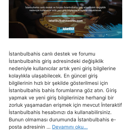
İstanbulbahis canlı destek ve forumu
İstanbulbahis giriş adresindeki değişiklik
nedeniyle kullanıcılar artık yeni giriş bilgilerine
kolaylıkla ulaşabilecek. En güncel giriş
bilgilerinin hızlı bir şekilde gösterilmesi için
İstanbulbahis bahis forumlarına göz atın. Giriş
yapmak ve yeni giriş bilgilerinize herhangi bir
zorluk yaşamadan erişmek için mevcut İnteraktif
İstanbulbahis hesabınızı da kullanabilirsiniz.
Bunun olmaması durumunda İstanbulbahis e-
posta adresinin …
Devamını oku…