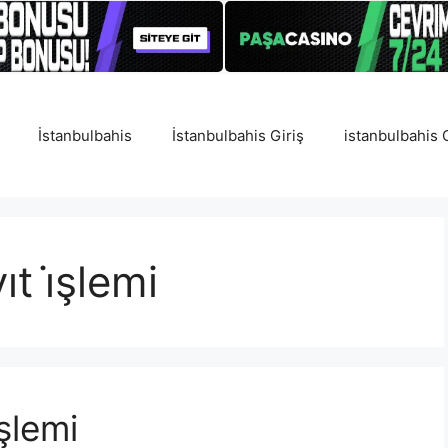
İstanbulbahis
İstanbulbahis Giriş
istanbulbahis 
t i̇şlemi
şlemi