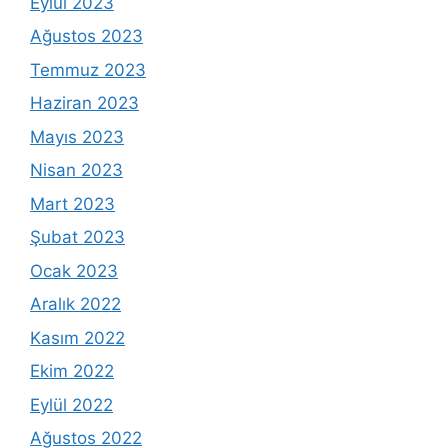
Eylül 2023
Ağustos 2023
Temmuz 2023
Haziran 2023
Mayıs 2023
Nisan 2023
Mart 2023
Şubat 2023
Ocak 2023
Aralık 2022
Kasım 2022
Ekim 2022
Eylül 2022
Ağustos 2022