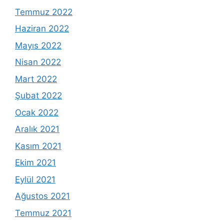
Temmuz 2022
Haziran 2022
Mayıs 2022
Nisan 2022
Mart 2022
Şubat 2022
Ocak 2022
Aralık 2021
Kasım 2021
Ekim 2021
Eylül 2021
Ağustos 2021
Temmuz 2021