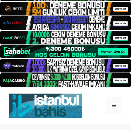
İçeriğe
atla
Menü