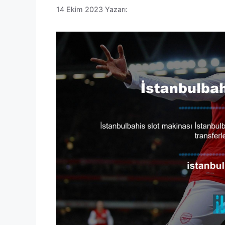
14 Ekim 2023
Yazarı: