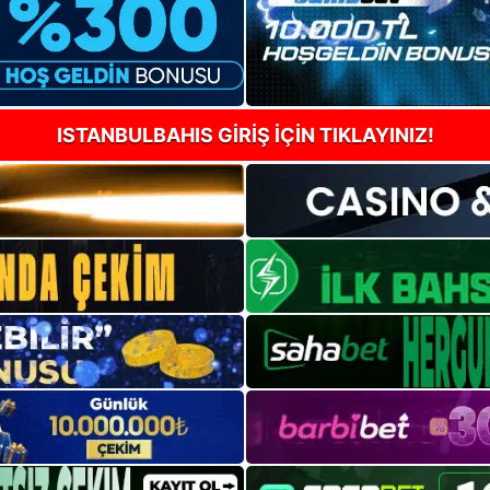
ISTANBULBAHIS GİRİŞ İÇİN TIKLAYINIZ!