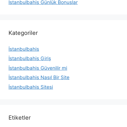
İstanbulbahis Günlük Bonuslar
Kategoriler
İstanbulbahis
İstanbulbahis Giriş
İstanbulbahis Güvenilir mi
İstanbulbahis Nasıl Bir Site
İstanbulbahis Sitesi
Etiketler