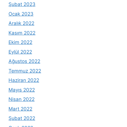
Şubat 2023
Ocak 2023
Aralık 2022
Kasım 2022
Ekim 2022
Eylül 2022
Ağustos 2022
Temmuz 2022
Haziran 2022
Mayıs 2022
Nisan 2022
Mart 2022
Şubat 2022